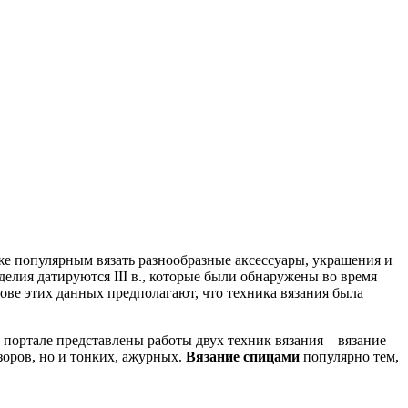
же популярным вязать разнообразные аксессуары, украшения и
елия датируются III в., которые были обнаружены во время
нове этих данных предполагают, что техника вязания была
портале представлены работы двух техник вязания – вязание
зоров, но и тонких, ажурных.
Вязание спицами
популярно тем,