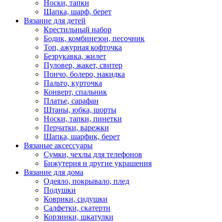
Носки, тапки
Шапка, шарф, берет
Вязание для детей
Крестильный набор
Бодик, комбинезон, песочник
Топ, ажурная кофточка
Безрукавка, жилет
Пуловер, жакет, свитер
Пончо, болеро, накидка
Пальто, курточка
Конверт, спальник
Платье, сарафан
Штаны, юбка, шорты
Носки, тапки, пинетки
Перчатки, варежки
Шапка, шарфик, берет
Вязаные аксессуары
Сумки, чехлы для телефонов
Бижутерия и другие украшения
Вязание для дома
Одеяло, покрывало, плед
Подушки
Коврики, сидушки
Салфетки, скатерти
Корзинки, шкатулки