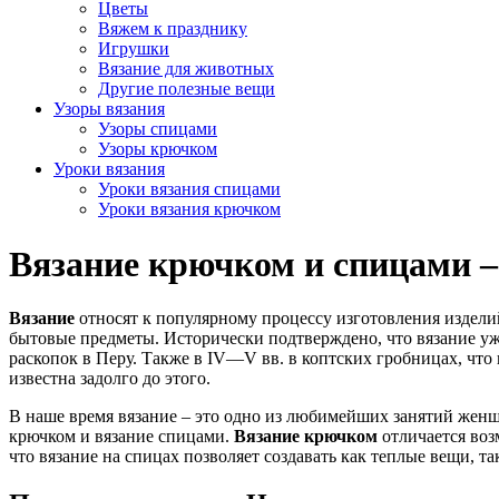
Цветы
Вяжем к празднику
Игрушки
Вязание для животных
Другие полезные вещи
Узоры вязания
Узоры спицами
Узоры крючком
Уроки вязания
Уроки вязания спицами
Уроки вязания крючком
Вязание крючком и спицами –
Вязание
относят к популярному процессу изготовления изделий
бытовые предметы. Исторически подтверждено, что вязание уже
раскопок в Перу. Также в IV—V вв. в коптских гробницах, что
известна задолго до этого.
В наше время вязание – это одно из любимейших занятий женщ
крючком и вязание спицами.
Вязание крючком
отличается воз
что вязание на спицах позволяет создавать как теплые вещи, т