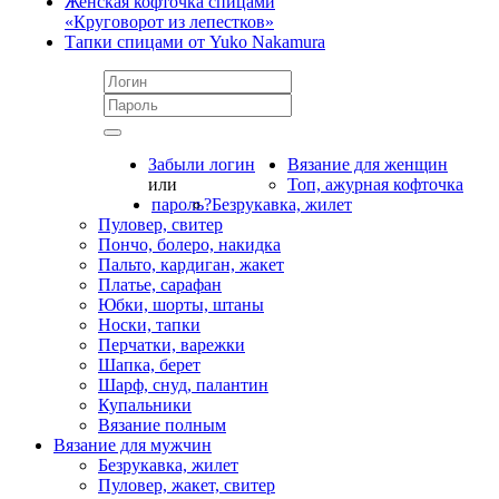
Женская кофточка спицами
«Круговорот из лепестков»
Тапки спицами от Yuko Nakamura
Забыли логин
Вязание для женщин
или
Топ, ажурная кофточка
пароль?
Безрукавка, жилет
Пуловер, свитер
Пончо, болеро, накидка
Пальто, кардиган, жакет
Платье, сарафан
Юбки, шорты, штаны
Носки, тапки
Перчатки, варежки
Шапка, берет
Шарф, снуд, палантин
Купальники
Вязание полным
Вязание для мужчин
Безрукавка, жилет
Пуловер, жакет, свитер