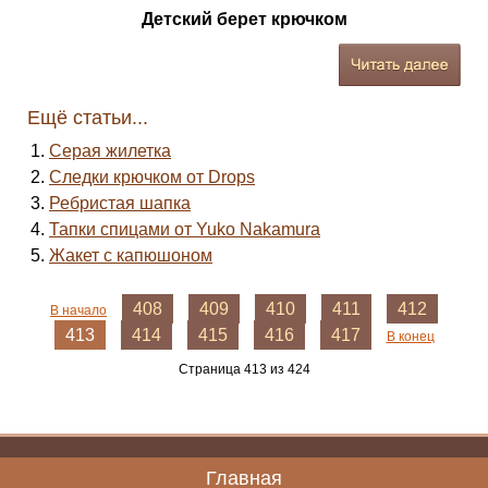
Детский берет крючком
Ещё статьи...
Серая жилетка
Следки крючком от Drops
Ребристая шапка
Тапки спицами от Yuko Nakamura
Жакет с капюшоном
408
409
410
411
412
В начало
413
414
415
416
417
В конец
Страница 413 из 424
Главная