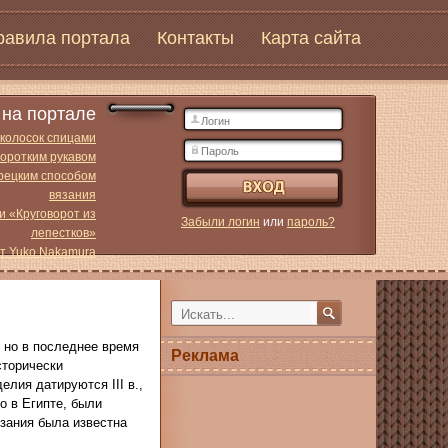
равила портала
Контакты
Карта сайта
на портале
 колосок спицами
коротким рукавом
урецким способом
вязания
и «Круговорот из
Забыли логин
или
пароль?
лепестков»
от Yuko Nakamura
 но в последнее время
Реклама
сторически
лия датируются III в.,
о в Египте, были
язания была известна