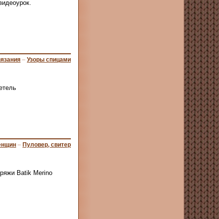
видеоурок.
вязания
–
Узоры спицами
етель
енщин
–
Пуловер, свитер
ряжи Batik Merino