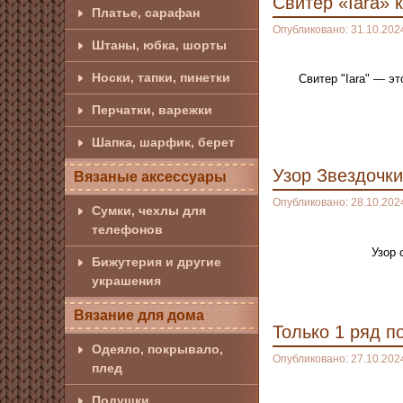
Свитер «Iara» 
Платье, сарафан
Опубликовано: 31.10.202
Штаны, юбка, шорты
Носки, тапки, пинетки
Свитер "Iara" — э
Перчатки, варежки
Шапка, шарфик, берет
Узор Звездочки
Вязаные аксессуары
Опубликовано: 28.10.202
Сумки, чехлы для
телефонов
Узор 
Бижутерия и другие
украшения
Вязание для дома
Только 1 ряд п
Одеяло, покрывало,
Опубликовано: 27.10.202
плед
Подушки