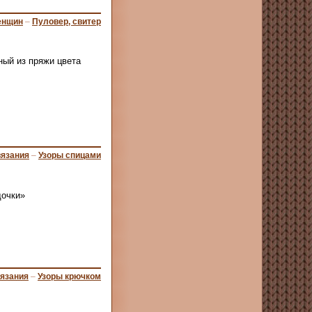
енщин
–
Пуловер, свитер
ный из пряжи цвета
вязания
–
Узоры спицами
дочки»
вязания
–
Узоры крючком