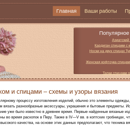
Главная
Ваши работы
П
Популярное 
Азиатский
Кардиган спицами с 
Носки на двух спицах Т
Женская кофточка спицам
Тапки спицами 
ком и спицами – схемы и узоры вязания
улярному процессу изготовления изделий, обычно это элементы одежды,
м вязать разнообразные аксессуары, украшения и бытовые предметы. И
ние уже было известно в древнее время. Первые найденные вязаные изде
ы во время раскопок в Перу. Также в IV—V вв. в коптских гробницах, чт
высокого качества, на основе этих данных предполагают, что техника в