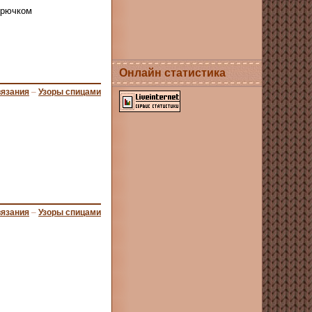
крючком
Онлайн статистика
вязания
–
Узоры спицами
вязания
–
Узоры спицами