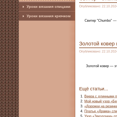
Опубликовано: 22.10.202
Уроки вязания спицами
Уроки вязания крючком
Свитер "Chumbo" — 
Золотой ковер
Опубликовано: 22.10.202
Золотой ковер — э
Ещё статьи...
Веера с длинными п
Мой новый узор «Бе
«Дорожки на резинк
Платье «Драма» сп
Узор «Звездочки» о