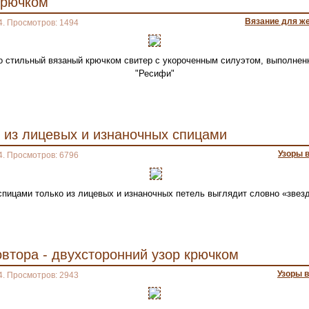
крючком
Вязание для ж
4. Просмотров: 1494
то стильный вязаный крючком свитер с укороченным силуэтом, выполнен
"Ресифи"
 из лицевых и изнаночных спицами
Узоры 
4. Просмотров: 6796
спицами только из лицевых и изнаночных петель выглядит словно «звез
овтора - двухсторонний узор крючком
Узоры 
4. Просмотров: 2943