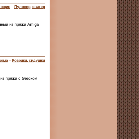
енщин
–
Пуловер, свитер
нный из пряжи Amiga
дома
–
Коврики, сидушки
из пряжи с блеском