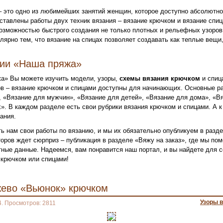
– это одно из любимейших занятий женщин, которое доступно абсолютн
ставлены работы двух техник вязания – вязание крючком и вязание спи
озможностью быстрого создания не только плотных и рельефных узоров,
лярно тем, что вязание на спицах позволяет создавать как теплые вещи,
нии «Наша пряжа»
а» Вы можете изучить модели, узоры,
схемы вязания крючком
и спиц
в – вязание крючком и спицами доступны для начинающих. Основные ра
 «Вязание для мужчин», «Вязание для детей», «Вязание для дома», «Вя
». В каждом разделе есть свои рубрики вязания крючком и спицами. А к
ания.
ь нам свои работы по вязанию, и мы их обязательно опубликуем в разд
оров ждет сюрприз – публикация в разделе «Вяжу на заказ», где мы по
ктные данные. Надеемся, вам понравится наш портал, и вы найдете для
крючком или спицами!
жево «Вьюнок» крючком
Узоры 
4. Просмотров: 2811