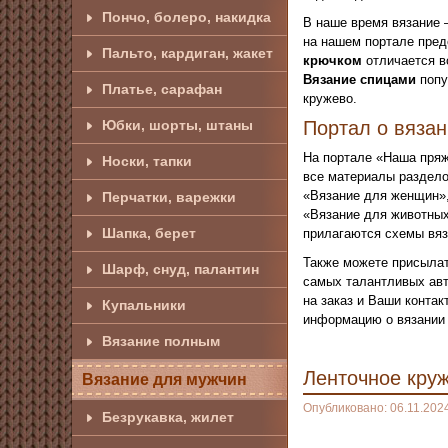
Пончо, болеро, накидка
В наше время вязание 
на нашем портале пред
Пальто, кардиган, жакет
крючком
отличается в
Вязание спицами
попу
Платье, сарафан
кружево.
Юбки, шорты, штаны
Портал о вяза
На портале «Наша пряж
Носки, тапки
все материалы раздело
«Вязание для женщин»,
Перчатки, варежки
«Вязание для животных
Шапка, берет
прилагаются схемы вяз
Также можете присылат
Шарф, снуд, палантин
самых талантливых авт
на заказ и Ваши конта
Купальники
информацию о вязании 
Вязание полным
Ленточное кру
Вязание для мужчин
Опубликовано: 06.11.202
Безрукавка, жилет