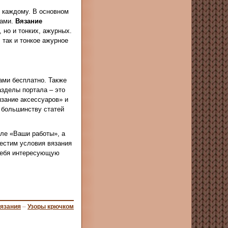
о каждому. В основном
цами.
Вязание
 но и тонких, ажурных.
 так и тонкое ажурное
ами бесплатно. Также
зделы портала – это
зание аксессуаров» и
 большинству статей
еле «Ваши работы», а
местим условия вязания
 себя интересующую
вязания
–
Узоры крючком