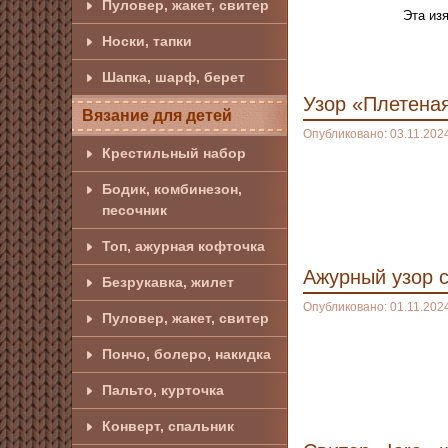
Пуловер, жакет, свитер
Эта из
Носки, тапки
Шапка, шарф, берет
Узор «Плетена
Вязание для детей
Опубликовано: 03.11.202
Крестильный набор
Бодик, комбинезон,
песочник
Топ, ажурная кофточка
Ажурный узор 
Безрукавка, жилет
Опубликовано: 01.11.202
Пуловер, жакет, свитер
Пончо, болеро, накидка
Пальто, курточка
Конверт, спальник