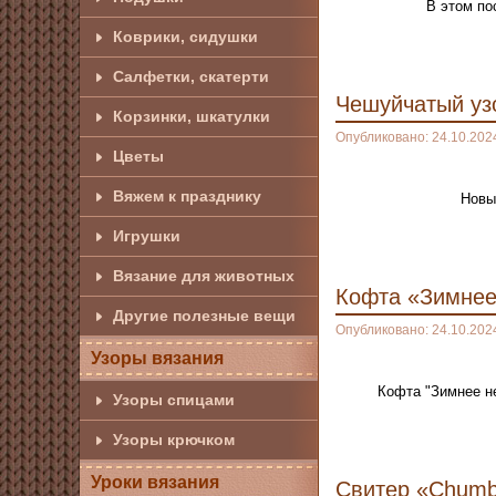
В этом по
Коврики, сидушки
Салфетки, скатерти
Чешуйчатый уз
Корзинки, шкатулки
Опубликовано: 24.10.202
Цветы
Вяжем к празднику
Новы
Игрушки
Вязание для животных
Кофта «Зимнее
Другие полезные вещи
Опубликовано: 24.10.202
Узоры вязания
Кофта "Зимнее не
Узоры спицами
Узоры крючком
Уроки вязания
Свитер «Chumb