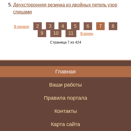
Двухсторонняя резинка из двойных петель узор
спицами
2
3
4
5
6
7
8
В начало
9
10
11
В конец
Страница 7 из 424
Главная
Ваши работы
Правила портала
Контакты
Карта сайта