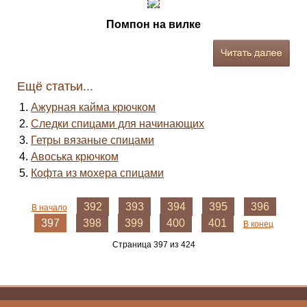
Помпон на вилке
Ещё статьи...
Ажурная кайма крючком
Следки спицами для начинающих
Гетры вязаные спицами
Авоська крючком
Кофта из мохера спицами
392
393
394
395
396
В начало
397
398
399
400
401
В конец
Страница 397 из 424