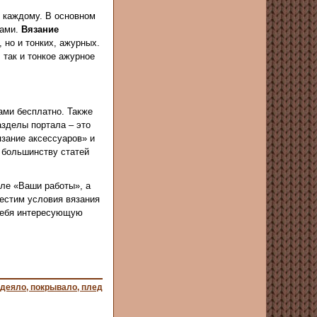
о каждому. В основном
цами.
Вязание
 но и тонких, ажурных.
 так и тонкое ажурное
ами бесплатно. Также
зделы портала – это
зание аксессуаров» и
 большинству статей
еле «Ваши работы», а
местим условия вязания
 себя интересующую
деяло, покрывало, плед