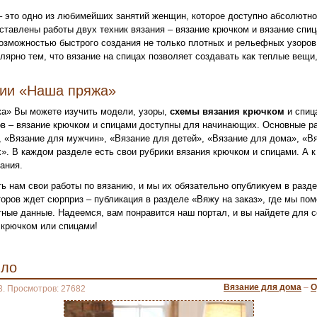
– это одно из любимейших занятий женщин, которое доступно абсолютн
ставлены работы двух техник вязания – вязание крючком и вязание спи
озможностью быстрого создания не только плотных и рельефных узоров,
лярно тем, что вязание на спицах позволяет создавать как теплые вещи,
нии «Наша пряжа»
а» Вы можете изучить модели, узоры,
схемы вязания крючком
и спиц
в – вязание крючком и спицами доступны для начинающих. Основные ра
 «Вязание для мужчин», «Вязание для детей», «Вязание для дома», «Вя
». В каждом разделе есть свои рубрики вязания крючком и спицами. А к
ания.
ь нам свои работы по вязанию, и мы их обязательно опубликуем в разд
оров ждет сюрприз – публикация в разделе «Вяжу на заказ», где мы по
ктные данные. Надеемся, вам понравится наш портал, и вы найдете для
крючком или спицами!
яло
Вязание для дома
–
О
3. Просмотров: 27682