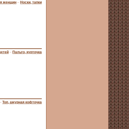
ля женщин
–
Носки, тапки
детей
–
Пальто, курточка
–
Топ, ажурная кофточка