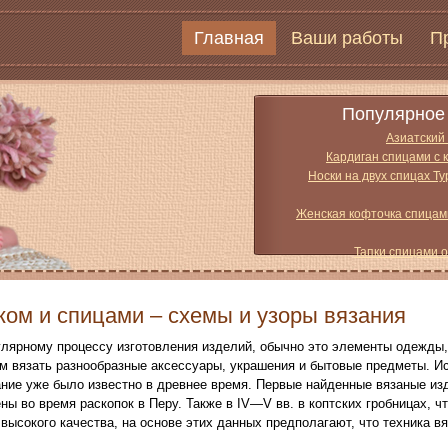
Главная
Ваши работы
П
Популярное 
Азиатский
Кардиган спицами с 
Носки на двух спицах Т
Женская кофточка спицам
Тапки спицами 
ком и спицами – схемы и узоры вязания
улярному процессу изготовления изделий, обычно это элементы одежды,
м вязать разнообразные аксессуары, украшения и бытовые предметы. И
ние уже было известно в древнее время. Первые найденные вязаные изде
ы во время раскопок в Перу. Также в IV—V вв. в коптских гробницах, чт
высокого качества, на основе этих данных предполагают, что техника в