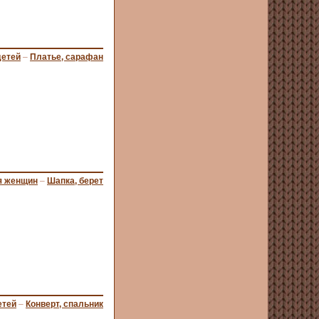
детей
–
Платье, сарафан
я женщин
–
Шапка, берет
етей
–
Конверт, спальник