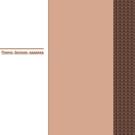
–
Пончо, болеро, накидка