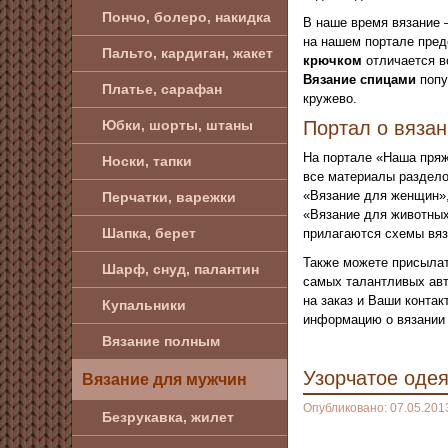
Пончо, болеро, накидка
В наше время вязание 
на нашем портале пред
Пальто, кардиган, жакет
крючком
отличается в
Вязание спицами
попу
Платье, сарафан
кружево.
Юбки, шорты, штаны
Портал о вяза
На портале «Наша пряж
Носки, тапки
все материалы раздело
«Вязание для женщин»,
Перчатки, варежки
«Вязание для животных
Шапка, берет
прилагаются схемы вяз
Также можете присылат
Шарф, снуд, палантин
самых талантливых авт
на заказ и Ваши конта
Купальники
информацию о вязании 
Вязание полным
Узорчатое оде
Вязание для мужчин
Опубликовано: 07.05.201
Безрукавка, жилет