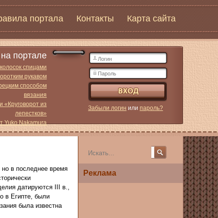
равила портала
Контакты
Карта сайта
на портале
 колосок спицами
коротким рукавом
урецким способом
вязания
и «Круговорот из
Забыли логин
или
пароль?
лепестков»
от Yuko Nakamura
 но в последнее время
Реклама
сторически
лия датируются III в.,
о в Египте, были
язания была известна