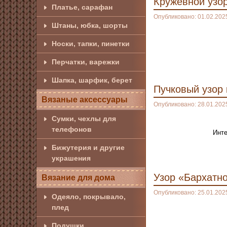
Кружевной уз
Платье, сарафан
Опубликовано: 01.02.202
Штаны, юбка, шорты
Носки, тапки, пинетки
Перчатки, варежки
Шапка, шарфик, берет
Пучковый узор
Вязаные аксессуары
Опубликовано: 28.01.202
Сумки, чехлы для
телефонов
Инте
Бижутерия и другие
украшения
Узор «Бархатн
Вязание для дома
Опубликовано: 25.01.202
Одеяло, покрывало,
плед
Подушки