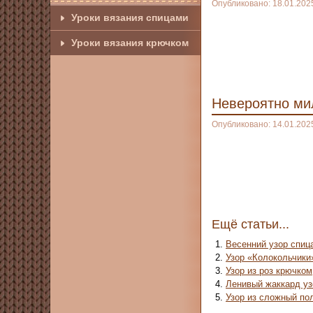
Опубликовано: 18.01.202
Уроки вязания спицами
Уроки вязания крючком
Невероятно ми
Опубликовано: 14.01.202
Ещё статьи...
Весенний узор спиц
Узор «Колокольчики
Узор из роз крючком
Ленивый жаккард уз
Узор из сложный по