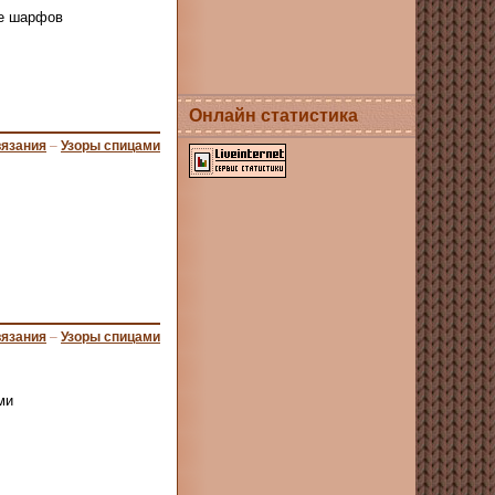
же шарфов
Онлайн статистика
вязания
–
Узоры спицами
вязания
–
Узоры спицами
ми