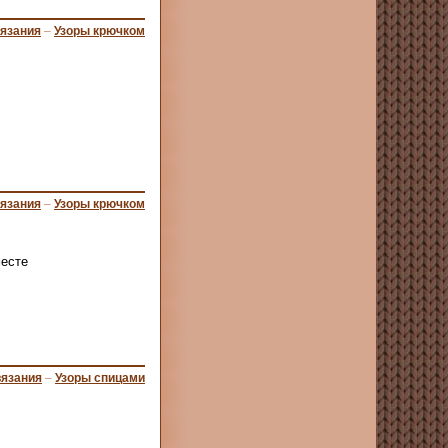
вязания
–
Узоры крючком
вязания
–
Узоры крючком
месте
вязания
–
Узоры спицами