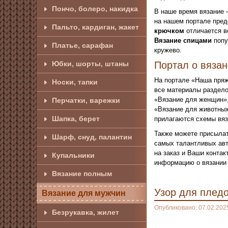
Пончо, болеро, накидка
В наше время вязание 
на нашем портале пред
Пальто, кардиган, жакет
крючком
отличается в
Вязание спицами
попу
Платье, сарафан
кружево.
Юбки, шорты, штаны
Портал о вяза
На портале «Наша пряж
Носки, тапки
все материалы раздело
«Вязание для женщин»,
Перчатки, варежки
«Вязание для животных
Шапка, берет
прилагаются схемы вяз
Также можете присылат
Шарф, снуд, палантин
самых талантливых авт
на заказ и Ваши конта
Купальники
информацию о вязании 
Вязание полным
Узор для плед
Вязание для мужчин
Опубликовано: 07.02.202
Безрукавка, жилет