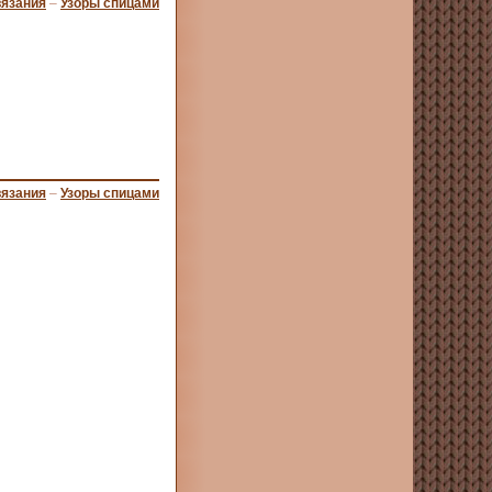
вязания
–
Узоры спицами
вязания
–
Узоры спицами