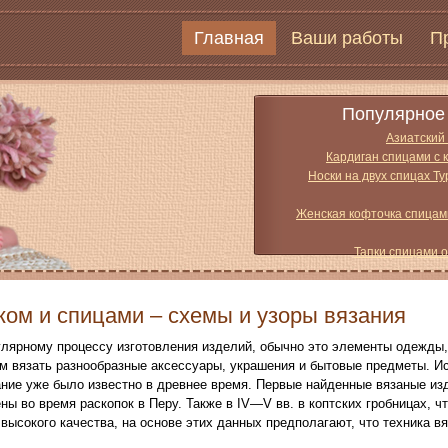
Главная
Ваши работы
П
Популярное 
Азиатский
Кардиган спицами с 
Носки на двух спицах Т
Женская кофточка спицам
Тапки спицами 
ком и спицами – схемы и узоры вязания
улярному процессу изготовления изделий, обычно это элементы одежды,
м вязать разнообразные аксессуары, украшения и бытовые предметы. И
ние уже было известно в древнее время. Первые найденные вязаные изде
ы во время раскопок в Перу. Также в IV—V вв. в коптских гробницах, чт
высокого качества, на основе этих данных предполагают, что техника в