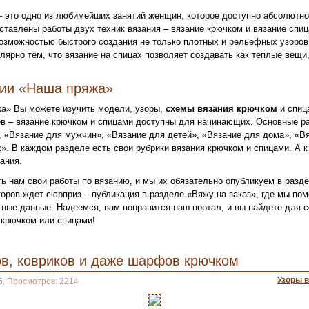
– это одно из любимейших занятий женщин, которое доступно абсолютн
ставлены работы двух техник вязания – вязание крючком и вязание спи
озможностью быстрого создания не только плотных и рельефных узоров,
лярно тем, что вязание на спицах позволяет создавать как теплые вещи,
нии «Наша пряжа»
а» Вы можете изучить модели, узоры,
схемы вязания крючком
и спиц
в – вязание крючком и спицами доступны для начинающих. Основные ра
 «Вязание для мужчин», «Вязание для детей», «Вязание для дома», «Вя
». В каждом разделе есть свои рубрики вязания крючком и спицами. А к
ания.
ь нам свои работы по вязанию, и мы их обязательно опубликуем в разд
оров ждет сюрприз – публикация в разделе «Вяжу на заказ», где мы по
ктные данные. Надеемся, вам понравится наш портал, и вы найдете для
крючком или спицами!
ов, ковриков и даже шарфов крючком
Узоры 
5. Просмотров: 2214