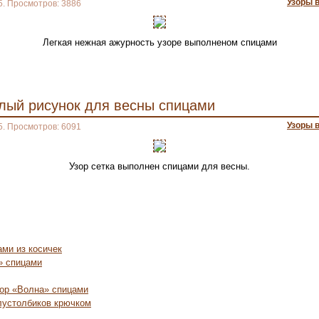
Узоры 
5. Просмотров: 3886
Легкая нежная ажурность узоре выполненом спицами
лый рисунок для весны спицами
Узоры 
5. Просмотров: 6091
Узор сетка выполнен спицами для весны.
ами из косичек
» спицами
ор «Волна» спицами
лустолбиков крючком