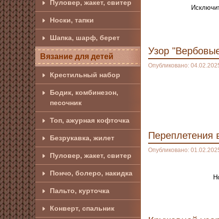
Пуловер, жакет, свитер
Исключит
Носки, тапки
Шапка, шарф, берет
Узор "Вербовые
Вязание для детей
Опубликовано: 04.02.202
Крестильный набор
Бодик, комбинезон,
песочник
Топ, ажурная кофточка
Переплетения 
Безрукавка, жилет
Опубликовано: 01.02.202
Пуловер, жакет, свитер
Пончо, болеро, накидка
Н
Пальто, курточка
Конверт, спальник