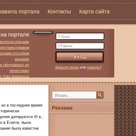
равила портала
Контакты
Карта сайта
на портале
 колосок спицами
коротким рукавом
урецким способом
вязания
и «Круговорот из
Забыли логин
или
пароль?
лепестков»
от Yuko Nakamura
 но в последнее время
Реклама
сторически
лия датируются III в.,
о в Египте, были
язания была известна