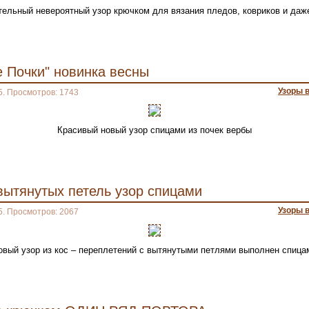
ельный невероятный узор крючком для вязания пледов, ковриков и да
 Почки" новинка весны
Узоры 
5. Просмотров: 1743
Красивый новый узор спицами из почек вербы
вытянутых петель узор спицами
Узоры 
5. Просмотров: 2067
овый узор из кос – переплетений с вытянутыми петлями выполнен спица