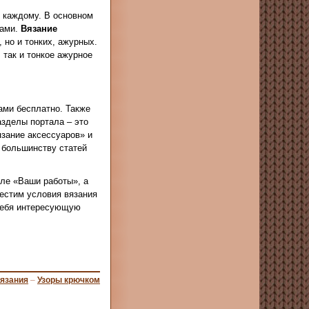
о каждому. В основном
цами.
Вязание
 но и тонких, ажурных.
 так и тонкое ажурное
ами бесплатно. Также
зделы портала – это
зание аксессуаров» и
 большинству статей
еле «Ваши работы», а
местим условия вязания
 себя интересующую
вязания
–
Узоры крючком