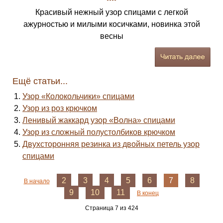
Красивый нежный узор спицами с легкой
ажурностью и милыми косичками, новинка этой
весны
Ещё статьи...
Узор «Колокольчики» спицами
Узор из роз крючком
Ленивый жаккард узор «Волна» спицами
Узор из сложный полустолбиков крючком
Двухсторонняя резинка из двойных петель узор
спицами
2
3
4
5
6
7
8
В начало
9
10
11
В конец
Страница 7 из 424