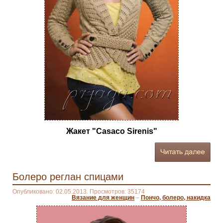
Жакет "Casaco Sirenis"
Болеро реглан спицами
Опубликовано: 02.05.2013. Просмотров: 35174
Вязание для женщин
–
Пончо, болеро, накидка