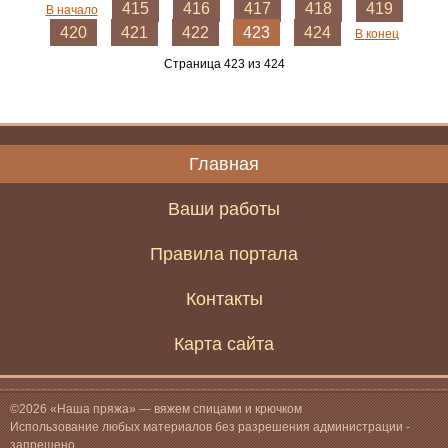
415
416
417
418
419
В начало
420
421
422
423
424
В конец
Страница 423 из 424
Главная
Ваши работы
Правила портала
Контакты
Карта сайта
©2026 «Наша пряжа» — вяжем спицами и крючком
Использование любых материалов без разрешения администрации -
запрещено