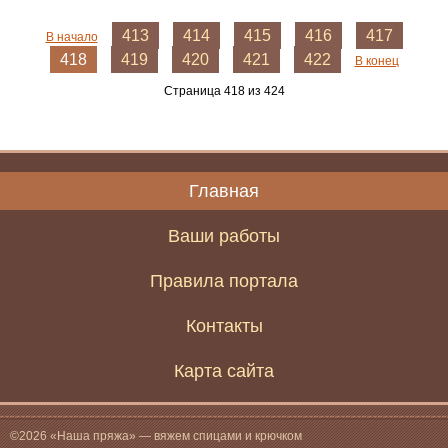
413
414
415
416
417
В начало
418
419
420
421
422
В конец
Страница 418 из 424
Главная
Ваши работы
Правила портала
Контакты
Карта сайта
©2026 «Наша пряжа» — вяжем спицами и крючком