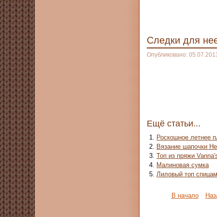
Следки для не
Опубликовано: 05.07.201
Ещё статьи...
Роскошное летнее п
Вязание шапочки Hel
Топ из пряжи Vanna'
Малиновая сумка
Лиловый топ спица
В начало
Наз