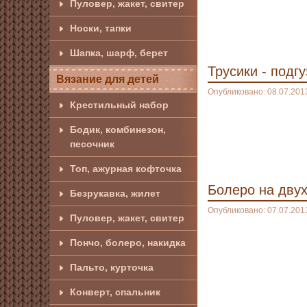
Пуловер, жакет, свитер
Носки, тапки
Шапка, шарф, берет
Трусики - подг
Вязание для детей
Опубликовано: 08.07.201
Крестильный набор
Бодик, комбинезон,
песочник
Топ, ажурная кофточка
Болеро на двух
Безрукавка, жилет
Опубликовано: 07.07.201
Пуловер, жакет, свитер
Пончо, болеро, накидка
Пальто, курточка
Конверт, спальник