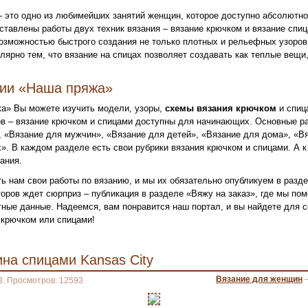
– это одно из любимейших занятий женщин, которое доступно абсолютн
ставлены работы двух техник вязания – вязание крючком и вязание спи
озможностью быстрого создания не только плотных и рельефных узоров,
лярно тем, что вязание на спицах позволяет создавать как теплые вещи,
нии «Наша пряжа»
а» Вы можете изучить модели, узоры,
схемы вязания крючком
и спиц
в – вязание крючком и спицами доступны для начинающих. Основные ра
 «Вязание для мужчин», «Вязание для детей», «Вязание для дома», «Вя
». В каждом разделе есть свои рубрики вязания крючком и спицами. А к
ания.
ь нам свои работы по вязанию, и мы их обязательно опубликуем в разд
оров ждет сюрприз – публикация в разделе «Вяжу на заказ», где мы по
ктные данные. Надеемся, вам понравится наш портал, и вы найдете для
крючком или спицами!
на спицами Kansas City
Вязание для женщин
3. Просмотров: 12593