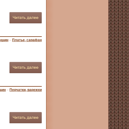
енщин
–
Платье, сарафан
щин
–
Перчатки, варежки