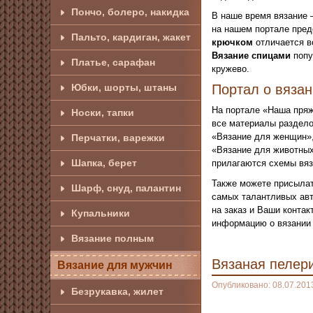
Пончо, болеро, накидка
В наше время вязание 
на нашем портале пред
Пальто, кардиган, жакет
крючком
отличается в
Вязание спицами
попу
Платье, сарафан
кружево.
Юбки, шорты, штаны
Портал о вяза
На портале «Наша пряж
Носки, тапки
все материалы раздело
«Вязание для женщин»,
Перчатки, варежки
«Вязание для животных
Шапка, берет
прилагаются схемы вяз
Также можете присылат
Шарф, снуд, палантин
самых талантливых авт
на заказ и Ваши конта
Купальники
информацию о вязании 
Вязание полным
Вязаная пелери
Вязание для мужчин
Опубликовано: 08.07.201
Безрукавка, жилет