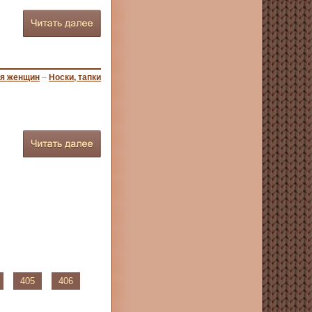
ля женщин
–
Носки, тапки
405
406