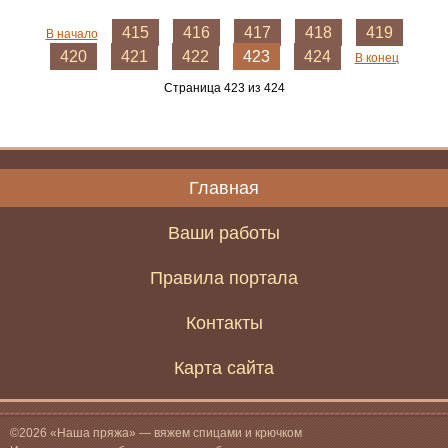
415
416
417
418
419
В начало
420
421
422
423
424
В конец
Страница 423 из 424
Главная
Ваши работы
Правила портала
Контакты
Карта сайта
©2026 «Наша пряжа» — вяжем спицами и крючком