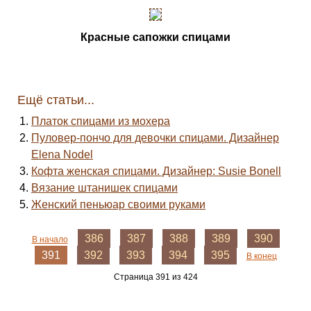
Красные сапожки спицами
Ещё статьи...
Платок спицами из мохера
Пуловер-пончо для девочки спицами. Дизайнер
Elena Nodel
Кофта женская спицами. Дизайнер: Susie Bonell
Вязание штанишек спицами
Женский пеньюар своими руками
386
387
388
389
390
В начало
391
392
393
394
395
В конец
Страница 391 из 424