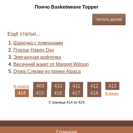
Пончо Basketweave Topper
Ещё статьи...
Шапочка с помпонами
Платье Happy Day
Элегантная кофточка
Весенний жакет от Margret Willson
Drops Следки из пряжи Alpaca
409
410
411
412
413
В начало
414
415
416
417
418
В конец
Страница 414 из 424
Главная