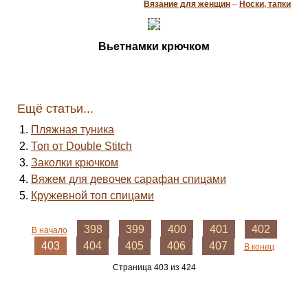
Вязание для женщин
–
Носки, тапки
Вьетнамки крючком
Ещё статьи...
Пляжная туника
Топ от Double Stitch
Заколки крючком
Вяжем для девочек сарафан спицами
Кружевной топ спицами
398
399
400
401
402
В начало
403
404
405
406
407
В конец
Страница 403 из 424