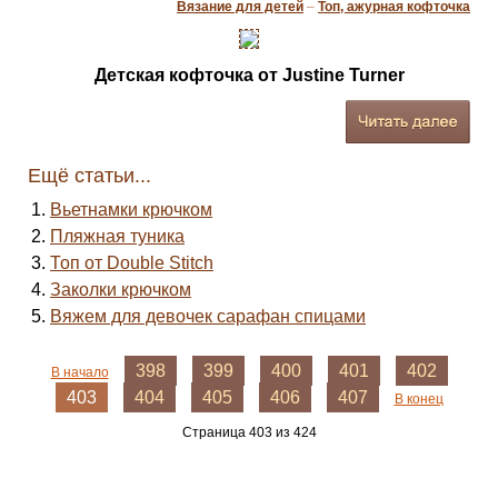
Вязание для детей
–
Топ, ажурная кофточка
Детская кофточка от Justine Turner
Ещё статьи...
Вьетнамки крючком
Пляжная туника
Топ от Double Stitch
Заколки крючком
Вяжем для девочек сарафан спицами
398
399
400
401
402
В начало
403
404
405
406
407
В конец
Страница 403 из 424