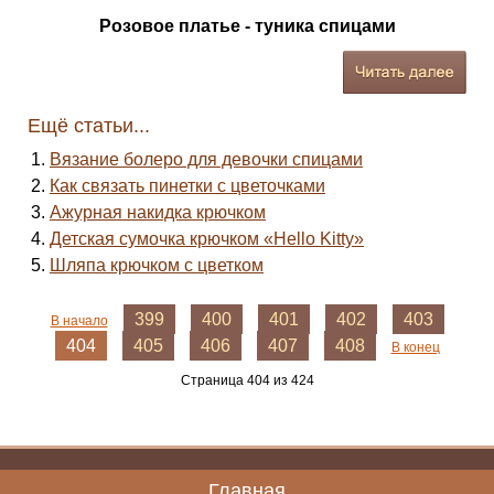
Розовое платье - туника спицами
Ещё статьи...
Вязание болеро для девочки спицами
Как связать пинетки с цветочками
Ажурная накидка крючком
Детская сумочка крючком «Hello Kitty»
Шляпа крючком с цветком
399
400
401
402
403
В начало
404
405
406
407
408
В конец
Страница 404 из 424
Главная