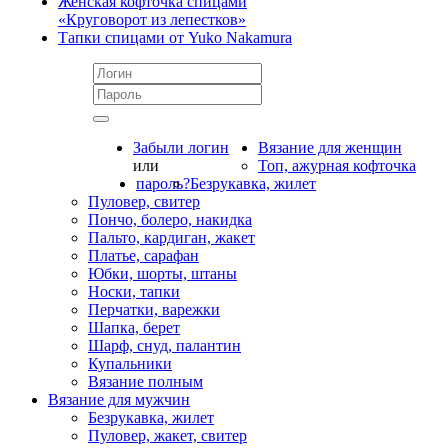
Женская кофточка спицами
«Круговорот из лепестков»
Тапки спицами от Yuko Nakamura
Забыли логин
Вязание для женщин
или
Топ, ажурная кофточка
пароль?
Безрукавка, жилет
Пуловер, свитер
Пончо, болеро, накидка
Пальто, кардиган, жакет
Платье, сарафан
Юбки, шорты, штаны
Носки, тапки
Перчатки, варежки
Шапка, берет
Шарф, снуд, палантин
Купальники
Вязание полным
Вязание для мужчин
Безрукавка, жилет
Пуловер, жакет, свитер