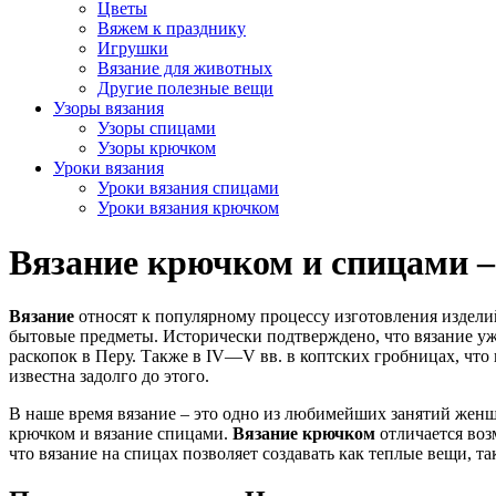
Цветы
Вяжем к празднику
Игрушки
Вязание для животных
Другие полезные вещи
Узоры вязания
Узоры спицами
Узоры крючком
Уроки вязания
Уроки вязания спицами
Уроки вязания крючком
Вязание крючком и спицами –
Вязание
относят к популярному процессу изготовления изделий
бытовые предметы. Исторически подтверждено, что вязание уже
раскопок в Перу. Также в IV—V вв. в коптских гробницах, что
известна задолго до этого.
В наше время вязание – это одно из любимейших занятий женщ
крючком и вязание спицами.
Вязание крючком
отличается воз
что вязание на спицах позволяет создавать как теплые вещи, т