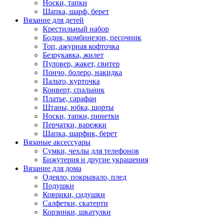
Носки, тапки
Шапка, шарф, берет
Вязание для детей
Крестильный набор
Бодик, комбинезон, песочник
Топ, ажурная кофточка
Безрукавка, жилет
Пуловер, жакет, свитер
Пончо, болеро, накидка
Пальто, курточка
Конверт, спальник
Платье, сарафан
Штаны, юбка, шорты
Носки, тапки, пинетки
Перчатки, варежки
Шапка, шарфик, берет
Вязаные аксессуары
Сумки, чехлы для телефонов
Бижутерия и другие украшения
Вязание для дома
Одеяло, покрывало, плед
Подушки
Коврики, сидушки
Салфетки, скатерти
Корзинки, шкатулки