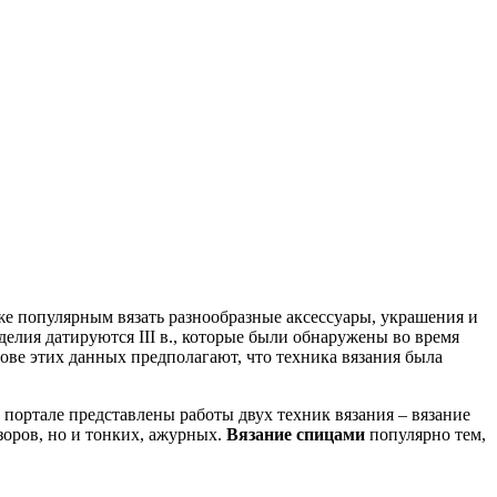
же популярным вязать разнообразные аксессуары, украшения и
елия датируются III в., которые были обнаружены во время
нове этих данных предполагают, что техника вязания была
портале представлены работы двух техник вязания – вязание
зоров, но и тонких, ажурных.
Вязание спицами
популярно тем,