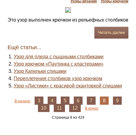
Узоры вязания
–
Узоры крючком
Это узор выполнен крючкои из рельефных столбиков
Ещё статьи...
Узор для пледа с пышными столбиками
Узор крючком «Паутинка с кластерами»
Узор Капельки спицами
Переплетения столбиков узор крючком
Узор «Листики» с красивой окантовкой спицами
3
4
5
6
7
8
9
В начало
10
11
12
В конец
Страница 8 из 424