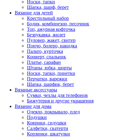
Носки, тапки
Шапка, шарф, берет
Вязание для детей
Крестильный набор
Бодик, комбинезон, песочник
Топ, ажурная кофточка
Безрукавка, жилет
Пуловер, жакет, свитер
Пончо, болеро, накидка
Пальто, курточка
Конверт, спальник
Платье, сарафан
Штаны, юбка, шорты
Носки, тапки, пинетки
Перчатки, варежки
Шапка, шарфик, берет
Вязаные аксессуары
Сумки, чехлы для телефонов
Бижутерия и другие украшения
Вязание для дома
Одеяло, покрывало, плед
Подушки
Коврики, сидушки
Салфетки, скатерти
Корзинки, шкатулки