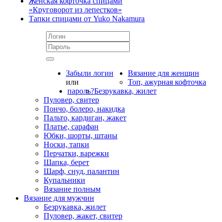
Женская кофточка спицами
«Круговорот из лепестков»
Тапки спицами от Yuko Nakamura
Забыли логин
Вязание для женщин
или
Топ, ажурная кофточка
пароль?
Безрукавка, жилет
Пуловер, свитер
Пончо, болеро, накидка
Пальто, кардиган, жакет
Платье, сарафан
Юбки, шорты, штаны
Носки, тапки
Перчатки, варежки
Шапка, берет
Шарф, снуд, палантин
Купальники
Вязание полным
Вязание для мужчин
Безрукавка, жилет
Пуловер, жакет, свитер