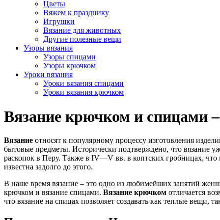
Цветы
Вяжем к празднику
Игрушки
Вязание для животных
Другие полезные вещи
Узоры вязания
Узоры спицами
Узоры крючком
Уроки вязания
Уроки вязания спицами
Уроки вязания крючком
Вязание крючком и спицами –
Вязание
относят к популярному процессу изготовления изделий
бытовые предметы. Исторически подтверждено, что вязание уже
раскопок в Перу. Также в IV—V вв. в коптских гробницах, что
известна задолго до этого.
В наше время вязание – это одно из любимейших занятий женщ
крючком и вязание спицами.
Вязание крючком
отличается воз
что вязание на спицах позволяет создавать как теплые вещи, т