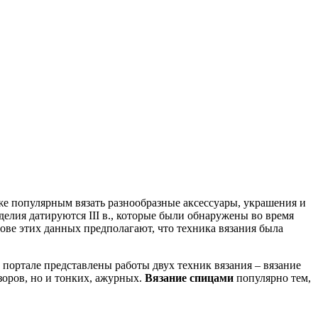
же популярным вязать разнообразные аксессуары, украшения и
елия датируются III в., которые были обнаружены во время
нове этих данных предполагают, что техника вязания была
портале представлены работы двух техник вязания – вязание
зоров, но и тонких, ажурных.
Вязание спицами
популярно тем,