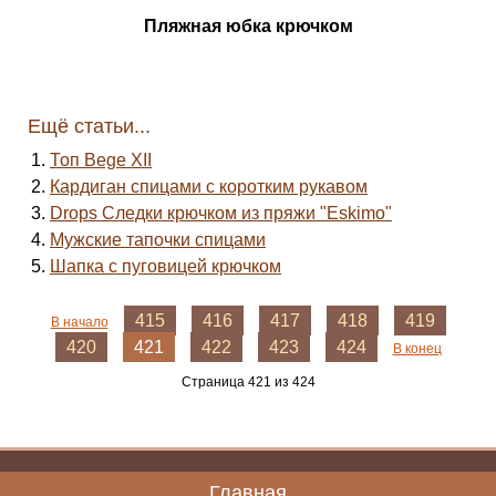
Пляжная юбка крючком
Ещё статьи...
Топ Bege XII
Кардиган спицами с коротким рукавом
Drops Следки крючком из пряжи "Eskimo"
Мужские тапочки спицами
Шапка с пуговицей крючком
415
416
417
418
419
В начало
420
421
422
423
424
В конец
Страница 421 из 424
Главная