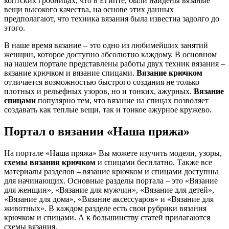
коптских гробницах, что в Египте, были найдены вязаные
вещи высокого качества, на основе этих данных
предполагают, что техника вязания была известна задолго до
этого.
В наше время вязание – это одно из любимейших занятий
женщин, которое доступно абсолютно каждому. В основном
на нашем портале представлены работы двух техник вязания –
вязание крючком и вязание спицами.
Вязание крючком
отличается возможностью быстрого создания не только
плотных и рельефных узоров, но и тонких, ажурных.
Вязание
спицами
популярно тем, что вязание на спицах позволяет
создавать как теплые вещи, так и тонкое ажурное кружево.
Портал о вязании «Наша пряжа»
На портале «Наша пряжа» Вы можете изучить модели, узоры,
схемы вязания крючком
и спицами бесплатно. Также все
материалы разделов – вязание крючком и спицами доступны
для начинающих. Основные разделы портала – это «Вязание
для женщин», «Вязание для мужчин», «Вязание для детей»,
«Вязание для дома», «Вязание аксессуаров» и «Вязание для
животных». В каждом разделе есть свои рубрики вязания
крючком и спицами. А к большинству статей прилагаются
схемы вязания.