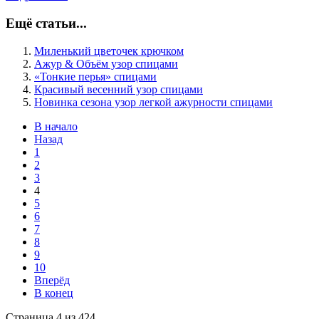
Ещё статьи...
Миленький цветочек крючком
Ажур & Объём узор спицами
«Тонкие перья» спицами
Красивый весенний узор спицами
Новинка сезона узор легкой ажурности спицами
В начало
Назад
1
2
3
4
5
6
7
8
9
10
Вперёд
В конец
Страница 4 из 424