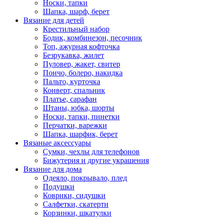
Носки, тапки
Шапка, шарф, берет
Вязание для детей
Крестильный набор
Бодик, комбинезон, песочник
Топ, ажурная кофточка
Безрукавка, жилет
Пуловер, жакет, свитер
Пончо, болеро, накидка
Пальто, курточка
Конверт, спальник
Платье, сарафан
Штаны, юбка, шорты
Носки, тапки, пинетки
Перчатки, варежки
Шапка, шарфик, берет
Вязаные аксессуары
Сумки, чехлы для телефонов
Бижутерия и другие украшения
Вязание для дома
Одеяло, покрывало, плед
Подушки
Коврики, сидушки
Салфетки, скатерти
Корзинки, шкатулки