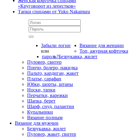
Женская кофточка спицами
«Круговорот из лепестков»
Тапки спицами от Yuko Nakamura
Забыли логин
Вязание для женщин
или
Топ, ажурная кофточка
пароль?
Безрукавка, жилет
Пуловер, свитер
Пончо, болеро, накидка
Пальто, кардиган, жакет
Платье, сарафан
Юбки, шорты, штаны
Носки, тапки
Перчатки, варежки
Шапка, берет
Шарф, снуд, палантин
Купальники
Вязание полным
Вязание для мужчин
Безрукавка, жилет
Пуловер, жакет, свитер