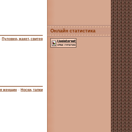
Онлайн статистика
–
Пуловер, жакет, свитер
ля женщин
–
Носки, тапки