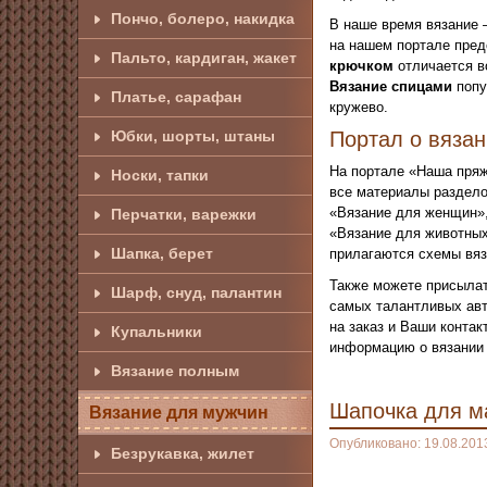
Пончо, болеро, накидка
В наше время вязание 
на нашем портале пред
Пальто, кардиган, жакет
крючком
отличается в
Вязание спицами
попу
Платье, сарафан
кружево.
Юбки, шорты, штаны
Портал о вяза
На портале «Наша пряж
Носки, тапки
все материалы раздело
«Вязание для женщин»,
Перчатки, варежки
«Вязание для животных
Шапка, берет
прилагаются схемы вяз
Также можете присылат
Шарф, снуд, палантин
самых талантливых авт
на заказ и Ваши конта
Купальники
информацию о вязании 
Вязание полным
Шапочка для м
Вязание для мужчин
Опубликовано: 19.08.201
Безрукавка, жилет