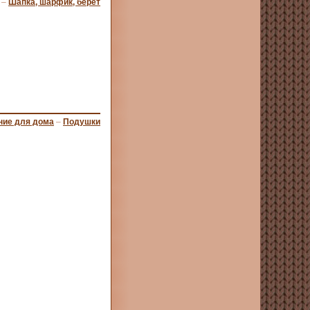
–
Шапка, шарфик, берет
ние для дома
–
Подушки