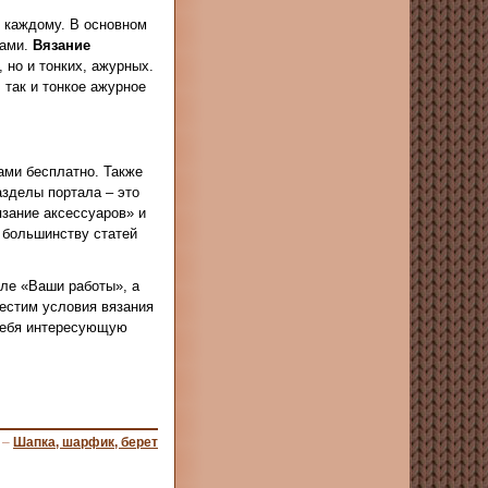
о каждому. В основном
цами.
Вязание
 но и тонких, ажурных.
 так и тонкое ажурное
ами бесплатно. Также
зделы портала – это
зание аксессуаров» и
 большинству статей
еле «Ваши работы», а
местим условия вязания
 себя интересующую
–
Шапка, шарфик, берет