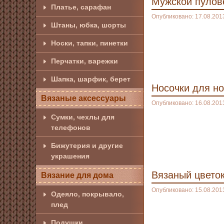
Мужской пулов
Платье, сарафан
Опубликовано: 17.08.201
Штаны, юбка, шорты
Носки, тапки, пинетки
Перчатки, варежки
Шапка, шарфик, берет
Носочки для н
Вязаные аксессуары
Опубликовано: 16.08.201
Сумки, чехлы для
телефонов
Бижутерия и другие
украшения
Вязаный цвето
Вязание для дома
Опубликовано: 15.08.201
Одеяло, покрывало,
плед
Подушки