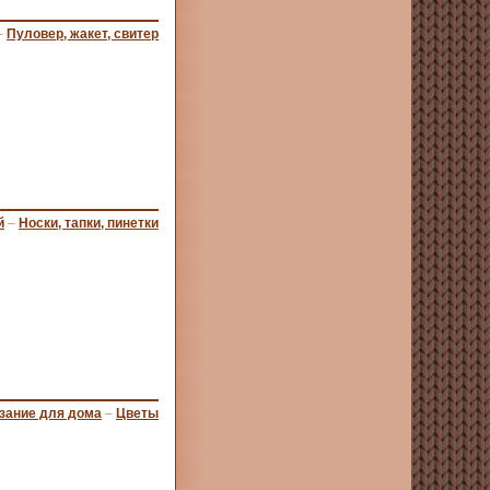
–
Пуловер, жакет, свитер
й
–
Носки, тапки, пинетки
зание для дома
–
Цветы