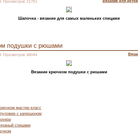
Вязание для детей
3. Просмотров: 21761
Шапочка - вязание для самых маленьких спицами
ом подушки с рюшами
Вяза
3. Просмотров: 48044
Вязание крючком подушки с рюшами
крючком мастер класс
 пуловер с капюшоном
мохера
вязаный спицами
рючком