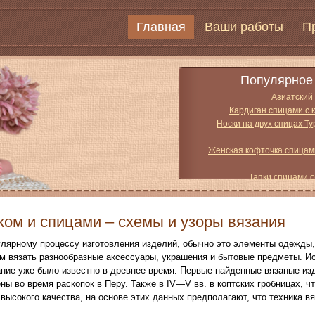
Главная
Ваши работы
П
Популярное 
Азиатский
Кардиган спицами с 
Носки на двух спицах Т
Женская кофточка спицам
Тапки спицами 
ком и спицами – схемы и узоры вязания
улярному процессу изготовления изделий, обычно это элементы одежды,
м вязать разнообразные аксессуары, украшения и бытовые предметы. И
ние уже было известно в древнее время. Первые найденные вязаные изде
ы во время раскопок в Перу. Также в IV—V вв. в коптских гробницах, чт
высокого качества, на основе этих данных предполагают, что техника в