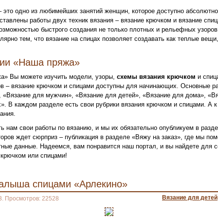
– это одно из любимейших занятий женщин, которое доступно абсолютн
ставлены работы двух техник вязания – вязание крючком и вязание спи
озможностью быстрого создания не только плотных и рельефных узоров,
лярно тем, что вязание на спицах позволяет создавать как теплые вещи,
нии «Наша пряжа»
а» Вы можете изучить модели, узоры,
схемы вязания крючком
и спиц
в – вязание крючком и спицами доступны для начинающих. Основные ра
 «Вязание для мужчин», «Вязание для детей», «Вязание для дома», «Вя
». В каждом разделе есть свои рубрики вязания крючком и спицами. А к
ания.
ь нам свои работы по вязанию, и мы их обязательно опубликуем в разд
оров ждет сюрприз – публикация в разделе «Вяжу на заказ», где мы по
ктные данные. Надеемся, вам понравится наш портал, и вы найдете для
крючком или спицами!
алыша спицами «Арлекино»
Вязание для детей
3. Просмотров: 22528