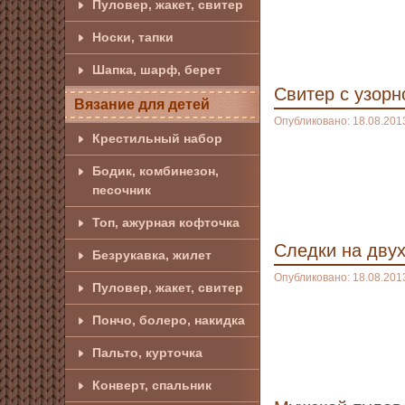
Пуловер, жакет, свитер
Носки, тапки
Шапка, шарф, берет
Свитер с узорн
Вязание для детей
Опубликовано: 18.08.201
Крестильный набор
Бодик, комбинезон,
песочник
Топ, ажурная кофточка
Следки на двух
Безрукавка, жилет
Опубликовано: 18.08.201
Пуловер, жакет, свитер
Пончо, болеро, накидка
Пальто, курточка
Конверт, спальник