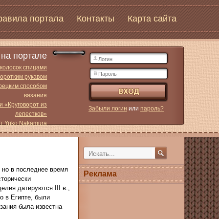
равила портала
Контакты
Карта сайта
на портале
 колосок спицами
коротким рукавом
урецким способом
вязания
и «Круговорот из
Забыли логин
или
пароль?
лепестков»
от Yuko Nakamura
 но в последнее время
Реклама
сторически
лия датируются III в.,
о в Египте, были
язания была известна