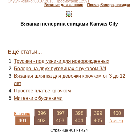
Опубликовано: 08.07.2013. Просмотров: 12591
Вязание для женщин
–
Пончо, болеро, накидка
Вязаная пелерина спицами Kansas City
Ещё статьи...
Трусики - подгузники для новорожденных
Болеро на двух пуговицах с рукавом 3/4
Вязаная шляпка для девочки крючком от 3 до 12
лет
Простое платье крючком
Митенки с бусинками
396
397
398
399
400
В начало
401
402
403
404
405
В конец
Страница 401 из 424