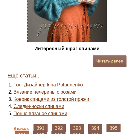
Интересный шраг спицами
Ещё статьи...
Топ. Дизайнер Irina Poludnenko
Вязание пелерины с розами
Коврик спицами из толстой пряжи
Следки-носки спицами
Пончо вязаное спицами
391
392
393
394
395
В начало