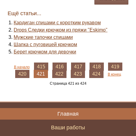
Ещё статьи...
Кардиган спицами с коротким рукавом
Drops Следки крючком из пряжи "Eskimo"
Мужские тапочки спицами
Шапка с пуговицей крючком
Берет крючком для девочки
415
416
417
418
419
В начало
420
421
422
423
424
В конец
Страница 421 из 424
Главная
Ваши работы