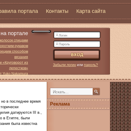
равила портала
Контакты
Карта сайта
на портале
 колосок спицами
коротким рукавом
урецким способом
вязания
и «Круговорот из
Забыли логин
или
пароль?
лепестков»
от Yuko Nakamura
 но в последнее время
Реклама
сторически
лия датируются III в.,
о в Египте, были
язания была известна