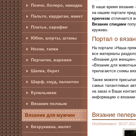
Пончо, болеро, накидка
В наше время вязание 
на нашем портале пред
Пальто, кардиган, жакет
крючком
отличается в
Вязание спицами
попу
Платье, сарафан
кружево.
Юбки, шорты, штаны
Портал о вяза
На портале «Наша пряж
Носки, тапки
все материалы раздело
«Вязание для женщин»,
Перчатки, варежки
«Вязание для животных
Шапка, берет
прилагаются схемы вяз
Также можете присылат
Шарф, снуд, палантин
самых талантливых авт
на заказ и Ваши конта
Купальники
информацию о вязании 
Вязание полным
Вязание пелер
Вязание для мужчин
Опубликовано: 30.07.201
Безрукавка, жилет