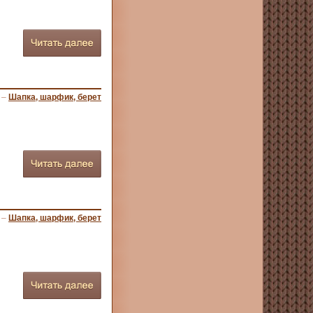
–
Шапка, шарфик, берет
–
Шапка, шарфик, берет