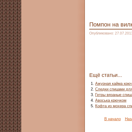
Помпон на вил
Опубликовано: 27.07.201
Ещё статьи...
Ажурная кайма крю
Следки спицами дл
Гетры вязаные спиц
Авоська крючком
Кофта из мохера сп
В начало
Наз