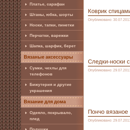
Платье, сарафан
Коврик спицами
Штаны, юбка, шорты
Опубликовано: 30.07.201
Носки, тапки, пинетки
Перчатки, варежки
Шапка, шарфик, берет
Вязаные аксессуары
Следки-носки 
Сумки, чехлы для
Опубликовано: 29.07.201
телефонов
Бижутерия и другие
украшения
Вязание для дома
Пончо вязаное
Одеяло, покрывало,
плед
Опубликовано: 29.07.201
Подушки