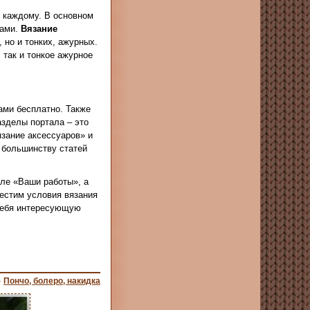
о каждому. В основном
цами.
Вязание
 но и тонких, ажурных.
 так и тонкое ажурное
ами бесплатно. Также
зделы портала – это
зание аксессуаров» и
 большинству статей
еле «Ваши работы», а
местим условия вязания
 себя интересующую
–
Пончо, болеро, накидка