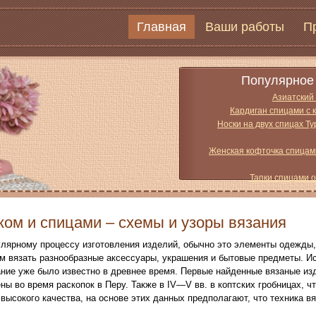
Главная
Ваши работы
П
Популярное 
Азиатский
Кардиган спицами с 
Носки на двух спицах Т
Женская кофточка спицам
Тапки спицами 
ком и спицами – схемы и узоры вязания
улярному процессу изготовления изделий, обычно это элементы одежды,
м вязать разнообразные аксессуары, украшения и бытовые предметы. И
ние уже было известно в древнее время. Первые найденные вязаные изде
ы во время раскопок в Перу. Также в IV—V вв. в коптских гробницах, чт
высокого качества, на основе этих данных предполагают, что техника в