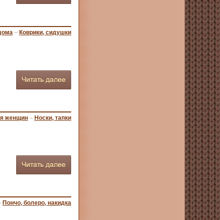
дома
–
Коврики, сидушки
ля женщин
–
Носки, тапки
–
Пончо, болеро, накидка