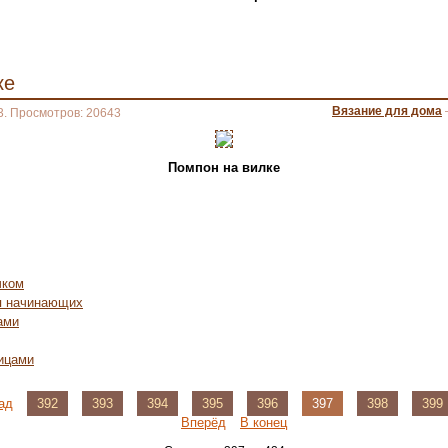
ке
Вязание для дома
3. Просмотров: 20643
Помпон на вилке
чком
я начинающих
ами
ицами
ад
392
393
394
395
396
397
398
399
Вперёд
В конец