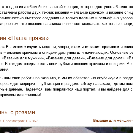
– это одно из любимейших занятий женщин, которое доступно абсолютн
ставлены работы двух техник вязания – вязание крючком и вязание спи
озможностью быстрого создания не только плотных и рельефных узоров,
лярно тем, что вязание на спицах позволяет создавать как теплые вещи,
нии «Наша пряжа»
а» Вы можете изучить модели, узоры,
схемы вязания крючком
и спиц
в – вязание крючком и спицами доступны для начинающих. Основные ра
 «Вязание для мужчин», «Вязание для детей», «Вязание для дома», «Вя
». В каждом разделе есть свои рубрики вязания крючком и спицами. А к
ания.
ь нам свои работы по вязанию, и мы их обязательно опубликуем в разд
оров ждет сюрприз – публикация в разделе «Вяжу на заказ», где мы по
ктные данные. Надеемся, вам понравится наш портал, и вы найдете для
крючком или спицами!
ины с розами
Вязание для женщин
3. Просмотров: 137867