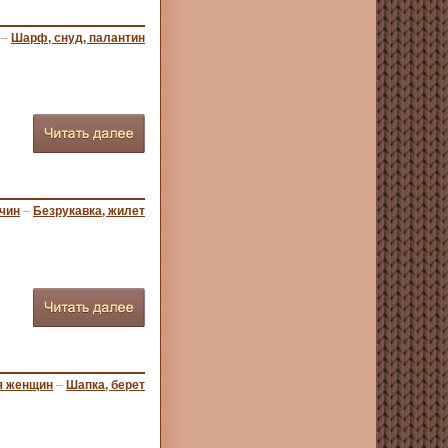
–
Шарф, снуд, палантин
чин
–
Безрукавка, жилет
я женщин
–
Шапка, берет