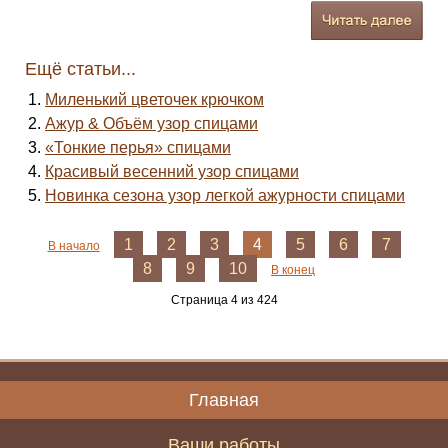
Ещё статьи...
Миленький цветочек крючком
Ажур & Объём узор спицами
«Тонкие перья» спицами
Красивый весенний узор спицами
Новинка сезона узор легкой ажурности спицами
1
2
3
4
5
6
7
В начало
8
9
10
В конец
Страница 4 из 424
Главная
Ваши работы