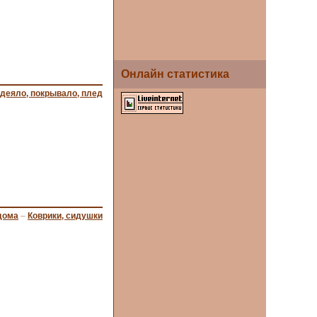
Онлайн статистика
деяло, покрывало, плед
дома
–
Коврики, сидушки