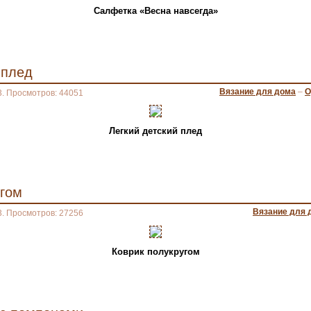
Салфетка «Весна навсегда»
 плед
Вязание для дома
–
О
3. Просмотров: 44051
Легкий детский плед
угом
Вязание для 
3. Просмотров: 27256
Коврик полукругом