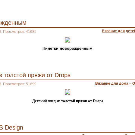
ожденным
Вязание для дете
3. Просмотров: 41685
Пинетки новорожденным
з толстой пряжи от Drops
Вязание для дома
–
О
3. Просмотров: 51699
Детский плед из толстой пряжи от
Drops
 Design