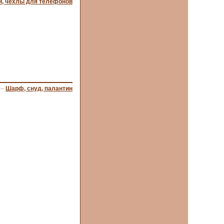
и, чехлы для телефонов
–
Шарф, снуд, палантин