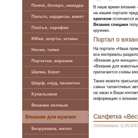
Пончо, болеро, накидка
В наше время вязание 
на нашем портале пред
Пальто, кардиган, жакет
крючком
отличается в
Вязание спицами
попу
Платье, сарафан
кружево.
Юбки, шорты, штаны
Портал о вяза
На портале «Наша пряж
Носки, тапки
все материалы раздело
«Вязание для женщин»,
Перчатки, варежки
«Вязание для животных
Шапка, берет
прилагаются схемы вяз
Также можете присылат
Шарф, снуд, палантин
самых талантливых авт
на заказ и Ваши конта
Купальники
информацию о вязании 
Вязание полным
Салфетка «Вес
Вязание для мужчин
Опубликовано: 11.05.201
Безрукавка, жилет