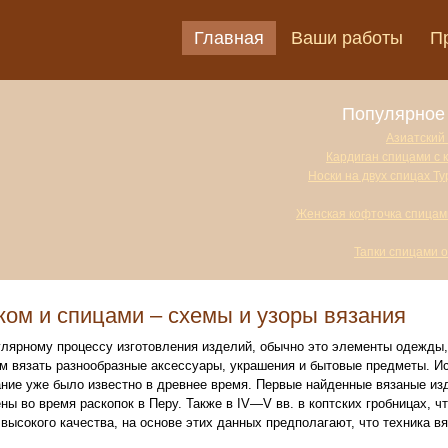
Главная
Ваши работы
П
Популярное 
Азиатский
Кардиган спицами с 
Носки на двух спицах Т
Женская кофточка спицам
Тапки спицами 
ком и спицами – схемы и узоры вязания
улярному процессу изготовления изделий, обычно это элементы одежды,
м вязать разнообразные аксессуары, украшения и бытовые предметы. И
ние уже было известно в древнее время. Первые найденные вязаные изде
ы во время раскопок в Перу. Также в IV—V вв. в коптских гробницах, чт
высокого качества, на основе этих данных предполагают, что техника в