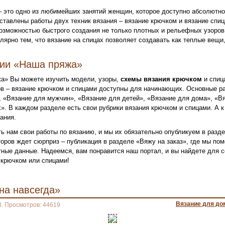
– это одно из любимейших занятий женщин, которое доступно абсолютн
ставлены работы двух техник вязания – вязание крючком и вязание спи
озможностью быстрого создания не только плотных и рельефных узоров,
лярно тем, что вязание на спицах позволяет создавать как теплые вещи,
нии «Наша пряжа»
а» Вы можете изучить модели, узоры,
схемы вязания крючком
и спиц
в – вязание крючком и спицами доступны для начинающих. Основные ра
 «Вязание для мужчин», «Вязание для детей», «Вязание для дома», «Вя
». В каждом разделе есть свои рубрики вязания крючком и спицами. А к
ания.
ь нам свои работы по вязанию, и мы их обязательно опубликуем в разд
оров ждет сюрприз – публикация в разделе «Вяжу на заказ», где мы по
ктные данные. Надеемся, вам понравится наш портал, и вы найдете для
крючком или спицами!
на навсегда»
Вязание для до
3. Просмотров: 44619