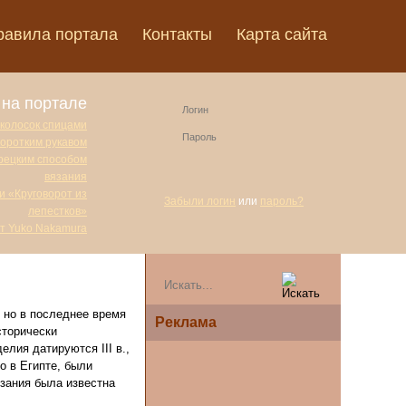
равила портала
Контакты
Карта сайта
на портале
 колосок спицами
коротким рукавом
урецким способом
вязания
и «Круговорот из
Забыли логин
или
пароль?
лепестков»
от Yuko Nakamura
 но в последнее время
Реклама
сторически
лия датируются III в.,
о в Египте, были
язания была известна