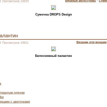
Вязаные аксессуары
–
Сумк
3. Просмотров: 14635
Сумочка DROPS Design
алантин
Вязание для женщин
3. Просмотров: 19811
Белоснежный палантин
к
 открытым плечом
ler
пицами с цветочками