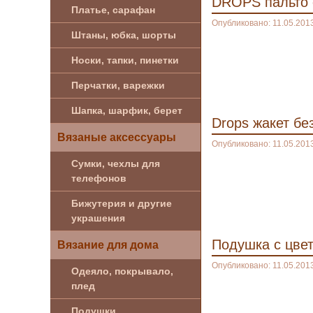
DROPS пальто 
Платье, сарафан
Опубликовано: 11.05.201
Штаны, юбка, шорты
Носки, тапки, пинетки
Перчатки, варежки
Шапка, шарфик, берет
Drops жакет бе
Вязаные аксессуары
Опубликовано: 11.05.201
Сумки, чехлы для
телефонов
Бижутерия и другие
украшения
Подушка с цве
Вязание для дома
Опубликовано: 11.05.201
Одеяло, покрывало,
плед
Подушки