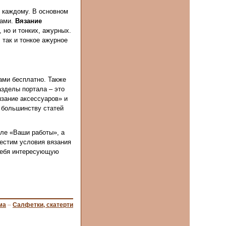
о каждому. В основном
цами.
Вязание
 но и тонких, ажурных.
 так и тонкое ажурное
ами бесплатно. Также
зделы портала – это
зание аксессуаров» и
 большинству статей
еле «Ваши работы», а
местим условия вязания
 себя интересующую
ма
–
Салфетки, скатерти