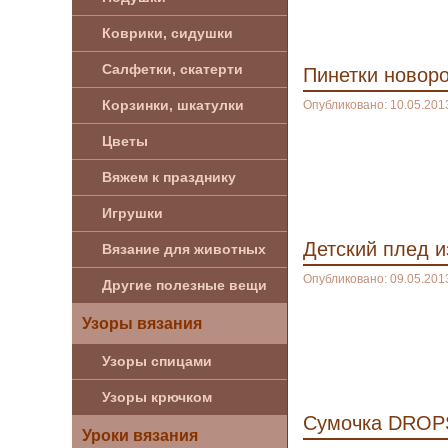
Коврики, сидушки
Салфетки, скатерти
Пинетки новор
Корзинки, шкатулки
Опубликовано: 10.05.201
Цветы
Вяжем к празднику
Игрушки
Детский плед и
Вязание для животных
Опубликовано: 09.05.201
Другие полезные вещи
Узоры вязания
Узоры спицами
Узоры крючком
Сумочка DROPS
Уроки вязания