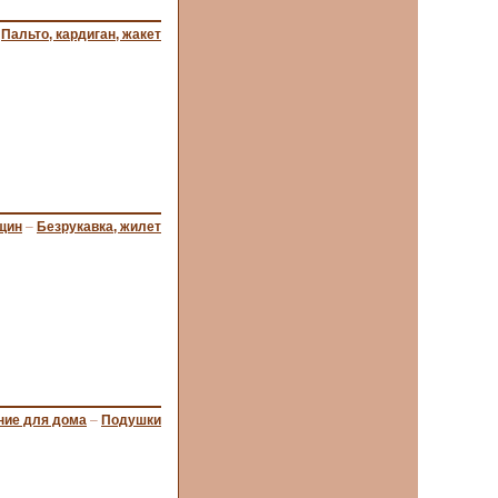
–
Пальто, кардиган, жакет
щин
–
Безрукавка, жилет
ние для дома
–
Подушки