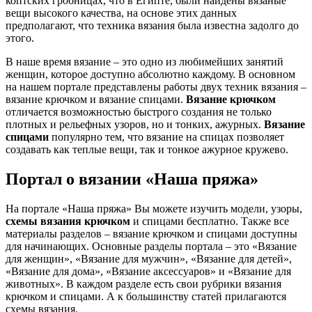
коптских гробницах, что в Египте, были найдены вязаные
вещи высокого качества, на основе этих данных
предполагают, что техника вязания была известна задолго до
этого.
В наше время вязание – это одно из любимейших занятий
женщин, которое доступно абсолютно каждому. В основном
на нашем портале представлены работы двух техник вязания –
вязание крючком и вязание спицами.
Вязание крючком
отличается возможностью быстрого создания не только
плотных и рельефных узоров, но и тонких, ажурных.
Вязание
спицами
популярно тем, что вязание на спицах позволяет
создавать как теплые вещи, так и тонкое ажурное кружево.
Портал о вязании «Наша пряжа»
На портале «Наша пряжа» Вы можете изучить модели, узоры,
схемы вязания крючком
и спицами бесплатно. Также все
материалы разделов – вязание крючком и спицами доступны
для начинающих. Основные разделы портала – это «Вязание
для женщин», «Вязание для мужчин», «Вязание для детей»,
«Вязание для дома», «Вязание аксессуаров» и «Вязание для
животных». В каждом разделе есть свои рубрики вязания
крючком и спицами. А к большинству статей прилагаются
схемы вязания.