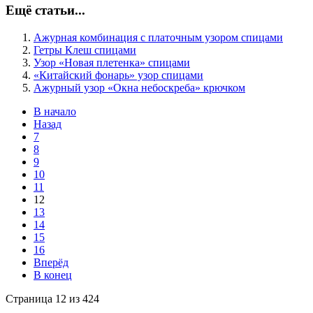
Ещё статьи...
Ажурная комбинация с платочным узором спицами
Гетры Клеш спицами
Узор «Новая плетенка» спицами
«Китайский фонарь» узор спицами
Ажурный узор «Окна небоскреба» крючком
В начало
Назад
7
8
9
10
11
12
13
14
15
16
Вперёд
В конец
Страница 12 из 424