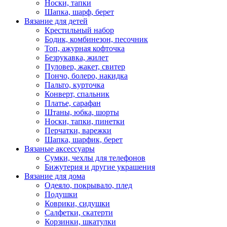
Носки, тапки
Шапка, шарф, берет
Вязание для детей
Крестильный набор
Бодик, комбинезон, песочник
Топ, ажурная кофточка
Безрукавка, жилет
Пуловер, жакет, свитер
Пончо, болеро, накидка
Пальто, курточка
Конверт, спальник
Платье, сарафан
Штаны, юбка, шорты
Носки, тапки, пинетки
Перчатки, варежки
Шапка, шарфик, берет
Вязаные аксессуары
Сумки, чехлы для телефонов
Бижутерия и другие украшения
Вязание для дома
Одеяло, покрывало, плед
Подушки
Коврики, сидушки
Салфетки, скатерти
Корзинки, шкатулки