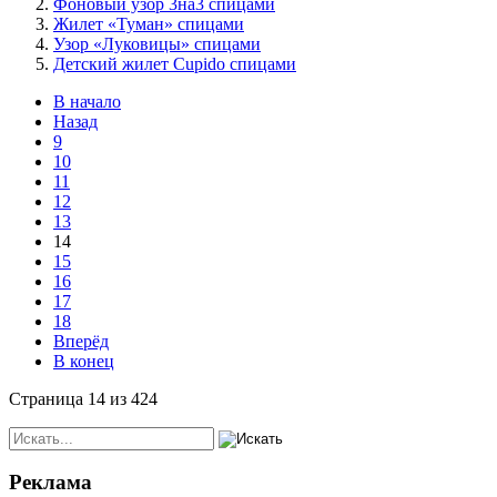
Фоновый узор 3на3 спицами
Жилет «Туман» спицами
Узор «Луковицы» спицами
Детский жилет Cupido спицами
В начало
Назад
9
10
11
12
13
14
15
16
17
18
Вперёд
В конец
Страница 14 из 424
Реклама