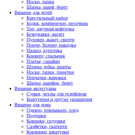
Носки, тапки
Шапка, шарф, берет
Вязание для детей
Крестильный набор
Бодик, комбинезон, песочник
Топ, ажурная кофточка
Безрукавка, жилет
Пуловер, жакет, свитер
Пончо, болеро, накидка
Пальто, курточка
Конверт, спальник
Платье, сарафан
Штаны, юбка, шорты
Носки, тапки, пинетки
Перчатки, варежки
Шапка, шарфик, берет
Вязаные аксессуары
Сумки, чехлы для телефонов
Бижутерия и другие украшения
Вязание для дома
Одеяло, покрывало, плед
Подушки
Коврики, сидушки
Салфетки, скатерти
Корзинки, шкатулки