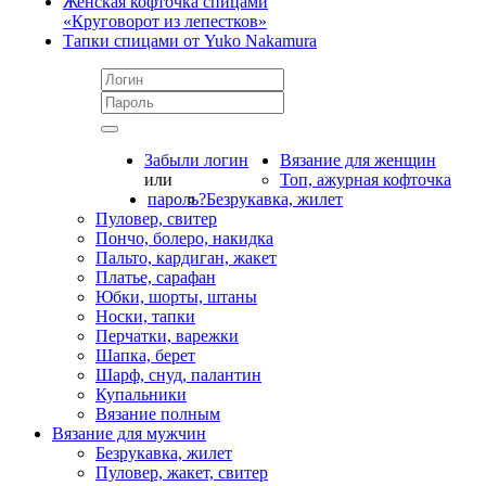
Женская кофточка спицами
«Круговорот из лепестков»
Тапки спицами от Yuko Nakamura
Забыли логин
Вязание для женщин
или
Топ, ажурная кофточка
пароль?
Безрукавка, жилет
Пуловер, свитер
Пончо, болеро, накидка
Пальто, кардиган, жакет
Платье, сарафан
Юбки, шорты, штаны
Носки, тапки
Перчатки, варежки
Шапка, берет
Шарф, снуд, палантин
Купальники
Вязание полным
Вязание для мужчин
Безрукавка, жилет
Пуловер, жакет, свитер