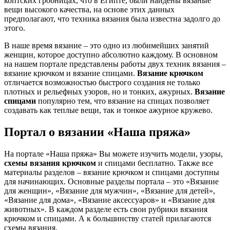
коптских гробницах, что в Египте, были найдены вязаные
вещи высокого качества, на основе этих данных
предполагают, что техника вязания была известна задолго до
этого.
В наше время вязание – это одно из любимейших занятий
женщин, которое доступно абсолютно каждому. В основном
на нашем портале представлены работы двух техник вязания –
вязание крючком и вязание спицами.
Вязание крючком
отличается возможностью быстрого создания не только
плотных и рельефных узоров, но и тонких, ажурных.
Вязание
спицами
популярно тем, что вязание на спицах позволяет
создавать как теплые вещи, так и тонкое ажурное кружево.
Портал о вязании «Наша пряжа»
На портале «Наша пряжа» Вы можете изучить модели, узоры,
схемы вязания крючком
и спицами бесплатно. Также все
материалы разделов – вязание крючком и спицами доступны
для начинающих. Основные разделы портала – это «Вязание
для женщин», «Вязание для мужчин», «Вязание для детей»,
«Вязание для дома», «Вязание аксессуаров» и «Вязание для
животных». В каждом разделе есть свои рубрики вязания
крючком и спицами. А к большинству статей прилагаются
схемы вязания.