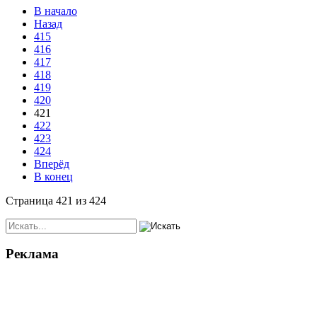
В начало
Назад
415
416
417
418
419
420
421
422
423
424
Вперёд
В конец
Страница 421 из 424
Реклама