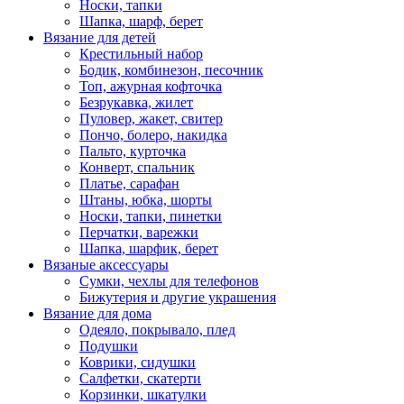
Носки, тапки
Шапка, шарф, берет
Вязание для детей
Крестильный набор
Бодик, комбинезон, песочник
Топ, ажурная кофточка
Безрукавка, жилет
Пуловер, жакет, свитер
Пончо, болеро, накидка
Пальто, курточка
Конверт, спальник
Платье, сарафан
Штаны, юбка, шорты
Носки, тапки, пинетки
Перчатки, варежки
Шапка, шарфик, берет
Вязаные аксессуары
Сумки, чехлы для телефонов
Бижутерия и другие украшения
Вязание для дома
Одеяло, покрывало, плед
Подушки
Коврики, сидушки
Салфетки, скатерти
Корзинки, шкатулки