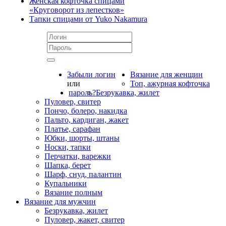
Женская кофточка спицами
«Круговорот из лепестков»
Тапки спицами от Yuko Nakamura
Забыли логин
Вязание для женщин
или
Топ, ажурная кофточка
пароль?
Безрукавка, жилет
Пуловер, свитер
Пончо, болеро, накидка
Пальто, кардиган, жакет
Платье, сарафан
Юбки, шорты, штаны
Носки, тапки
Перчатки, варежки
Шапка, берет
Шарф, снуд, палантин
Купальники
Вязание полным
Вязание для мужчин
Безрукавка, жилет
Пуловер, жакет, свитер