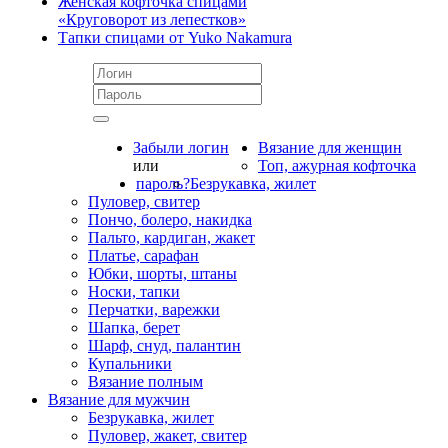
Женская кофточка спицами
«Круговорот из лепестков»
Тапки спицами от Yuko Nakamura
Забыли логин
Вязание для женщин
или
Топ, ажурная кофточка
пароль?
Безрукавка, жилет
Пуловер, свитер
Пончо, болеро, накидка
Пальто, кардиган, жакет
Платье, сарафан
Юбки, шорты, штаны
Носки, тапки
Перчатки, варежки
Шапка, берет
Шарф, снуд, палантин
Купальники
Вязание полным
Вязание для мужчин
Безрукавка, жилет
Пуловер, жакет, свитер