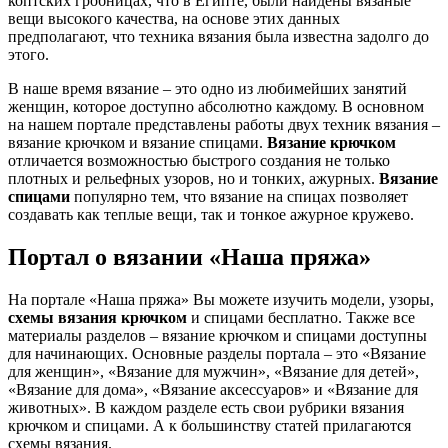
коптских гробницах, что в Египте, были найдены вязаные
вещи высокого качества, на основе этих данных
предполагают, что техника вязания была известна задолго до
этого.
В наше время вязание – это одно из любимейших занятий
женщин, которое доступно абсолютно каждому. В основном
на нашем портале представлены работы двух техник вязания –
вязание крючком и вязание спицами.
Вязание крючком
отличается возможностью быстрого создания не только
плотных и рельефных узоров, но и тонких, ажурных.
Вязание
спицами
популярно тем, что вязание на спицах позволяет
создавать как теплые вещи, так и тонкое ажурное кружево.
Портал о вязании «Наша пряжа»
На портале «Наша пряжа» Вы можете изучить модели, узоры,
схемы вязания крючком
и спицами бесплатно. Также все
материалы разделов – вязание крючком и спицами доступны
для начинающих. Основные разделы портала – это «Вязание
для женщин», «Вязание для мужчин», «Вязание для детей»,
«Вязание для дома», «Вязание аксессуаров» и «Вязание для
животных». В каждом разделе есть свои рубрики вязания
крючком и спицами. А к большинству статей прилагаются
схемы вязания.