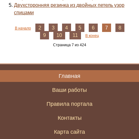
Двухсторонняя резинка из двойных петель узор
спицами
2
3
4
5
6
7
8
В начало
9
10
11
В конец
Страница 7 из 424
Главная
Ваши работы
Правила портала
Контакты
Карта сайта