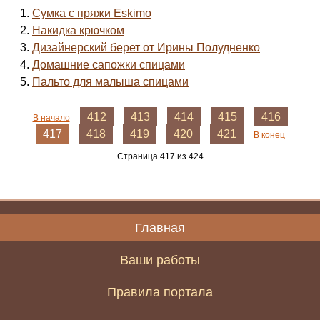
Сумка с пряжи Eskimo
Накидка крючком
Дизайнерский берет от Ирины Полудненко
Домашние сапожки спицами
Пальто для малыша спицами
412
413
414
415
416
В начало
417
418
419
420
421
В конец
Страница 417 из 424
Главная
Ваши работы
Правила портала