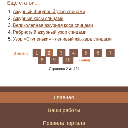
Ещё статьи...
Ажурный фигурный узор спицами
Ажурные косы спицами
Великолепная ажурная коса спицами
Ребристый ажурный узор спицами
Узор «Ступеньки» - ленивый жаккард спицами
1
2
3
4
5
6
7
В начало
8
9
10
В конец
Страница 2 из 424
Главная
Ваши работы
Правила портала