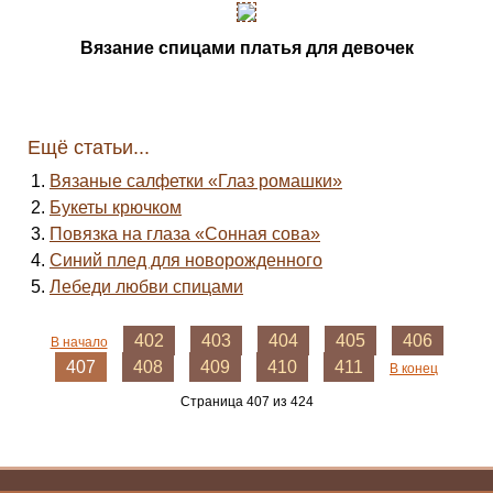
Вязание спицами платья для девочек
Ещё статьи...
Вязаные салфетки «Глаз ромашки»
Букеты крючком
Повязка на глаза «Сонная сова»
Синий плед для новорожденного
Лебеди любви спицами
402
403
404
405
406
В начало
407
408
409
410
411
В конец
Страница 407 из 424