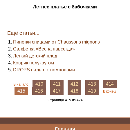
Летнее платье с бабочками
Ещё статьи...
Пинетки спицами от Chaussons mignons
Салфетка «Весна навсегда»
Легкий детский плед
Коврик полукругом
DROPS пальто с помпонами
410
411
412
413
414
В начало
415
416
417
418
419
В конец
Страница 415 из 424
Главная