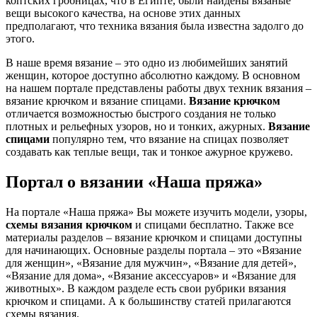
коптских гробницах, что в Египте, были найдены вязаные
вещи высокого качества, на основе этих данных
предполагают, что техника вязания была известна задолго до
этого.
В наше время вязание – это одно из любимейших занятий
женщин, которое доступно абсолютно каждому. В основном
на нашем портале представлены работы двух техник вязания –
вязание крючком и вязание спицами.
Вязание крючком
отличается возможностью быстрого создания не только
плотных и рельефных узоров, но и тонких, ажурных.
Вязание
спицами
популярно тем, что вязание на спицах позволяет
создавать как теплые вещи, так и тонкое ажурное кружево.
Портал о вязании «Наша пряжа»
На портале «Наша пряжа» Вы можете изучить модели, узоры,
схемы вязания крючком
и спицами бесплатно. Также все
материалы разделов – вязание крючком и спицами доступны
для начинающих. Основные разделы портала – это «Вязание
для женщин», «Вязание для мужчин», «Вязание для детей»,
«Вязание для дома», «Вязание аксессуаров» и «Вязание для
животных». В каждом разделе есть свои рубрики вязания
крючком и спицами. А к большинству статей прилагаются
схемы вязания.