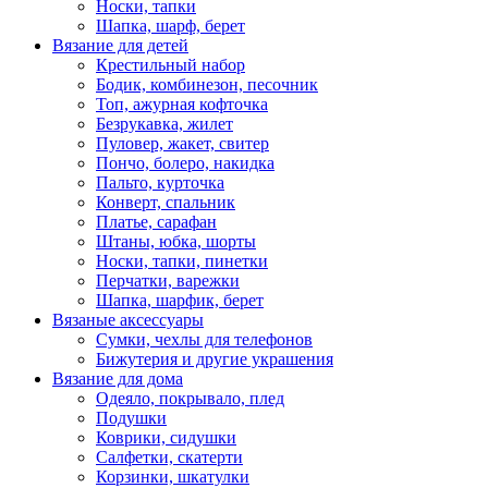
Носки, тапки
Шапка, шарф, берет
Вязание для детей
Крестильный набор
Бодик, комбинезон, песочник
Топ, ажурная кофточка
Безрукавка, жилет
Пуловер, жакет, свитер
Пончо, болеро, накидка
Пальто, курточка
Конверт, спальник
Платье, сарафан
Штаны, юбка, шорты
Носки, тапки, пинетки
Перчатки, варежки
Шапка, шарфик, берет
Вязаные аксессуары
Сумки, чехлы для телефонов
Бижутерия и другие украшения
Вязание для дома
Одеяло, покрывало, плед
Подушки
Коврики, сидушки
Салфетки, скатерти
Корзинки, шкатулки