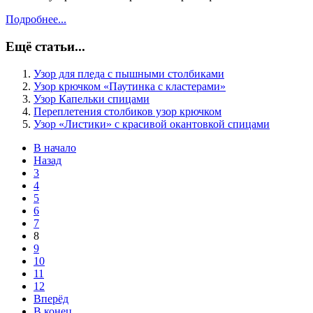
Подробнее...
Ещё статьи...
Узор для пледа с пышными столбиками
Узор крючком «Паутинка с кластерами»
Узор Капельки спицами
Переплетения столбиков узор крючком
Узор «Листики» с красивой окантовкой спицами
В начало
Назад
3
4
5
6
7
8
9
10
11
12
Вперёд
В конец