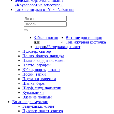
Женская кофточка спицами
«Круговорот из лепестков»
Тапки спицами от Yuko Nakamura
Забыли логин
Вязание для женщин
или
Топ, ажурная кофточка
пароль?
Безрукавка, жилет
Пуловер, свитер
Пончо, болеро, накидка
Пальто, кардиган, жакет
Платье, сарафан
Юбки, шорты, штаны
Носки, тапки
Перчатки, варежки
Шапка, берет
Шарф, снуд, палантин
Купальники
Вязание полным
Вязание для мужчин
Безрукавка, жилет
Пуловер, жакет, свитер