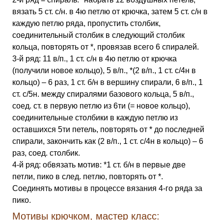
вязать 5 ст. с/н. в 4ю петлю от крючка, затем 5 ст. с/н в
каждую петлю ряда, пропустить столбик,
соединительный столбик в следующий столбик
кольца, повторять от *, провязав всего 6 спиралей.
3-й ряд: 11 в/п., 1 ст. с/н в 4ю петлю от крючка
(получили новое кольцо), 5 в/п., *(2 в/п., 1 ст. с/4н в
кольцо) – 6 раз, 1 ст. б/н в вершину спирали, 6 в/п., 1
ст. с/5н. между спиралями базового кольца, 5 в/п.,
соед. ст. в первую петлю из 6ти (= новое кольцо),
соединительные столбики в каждую петлю из
оставшихся 5ти петель, повторять от * до последней
спирали, закончить как (2 в/п., 1 ст. с/4н в кольцо) – 6
раз, соед. столбик.
4-й ряд: обвязать мотив: *1 ст. б/н в первые две
петли, пико в след. петлю, повторять от *.
Соединять мотивы в процессе вязания 4-го ряда за
пико.
Мотивы крючком, мастер класс: