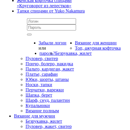
Женская кофточка спицами
«Круговорот из лепестков»
Тапки спицами от Yuko Nakamura
Забыли логин
Вязание для женщин
или
Топ, ажурная кофточка
пароль?
Безрукавка, жилет
Пуловер, свитер
Пончо, болеро, накидка
Пальто, кардиган, жакет
Платье, сарафан
Юбки, шорты, штаны
Носки, тапки
Перчатки, варежки
Шапка, берет
Шарф, снуд, палантин
Купальники
Вязание полным
Вязание для мужчин
Безрукавка, жилет
Пуловер, жакет, свитер