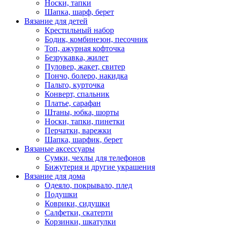
Носки, тапки
Шапка, шарф, берет
Вязание для детей
Крестильный набор
Бодик, комбинезон, песочник
Топ, ажурная кофточка
Безрукавка, жилет
Пуловер, жакет, свитер
Пончо, болеро, накидка
Пальто, курточка
Конверт, спальник
Платье, сарафан
Штаны, юбка, шорты
Носки, тапки, пинетки
Перчатки, варежки
Шапка, шарфик, берет
Вязаные аксессуары
Сумки, чехлы для телефонов
Бижутерия и другие украшения
Вязание для дома
Одеяло, покрывало, плед
Подушки
Коврики, сидушки
Салфетки, скатерти
Корзинки, шкатулки