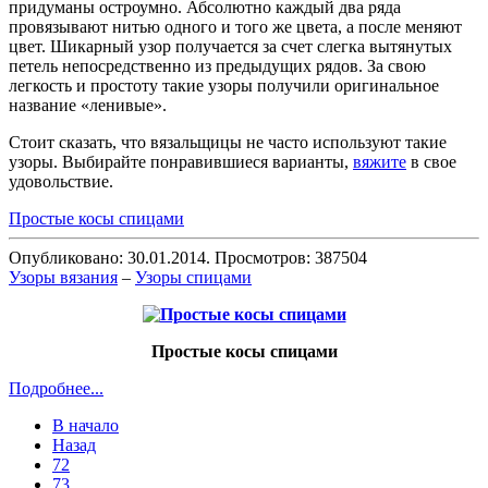
придуманы остроумно. Абсолютно каждый два ряда
провязывают нитью одного и того же цвета, а после меняют
цвет. Шикарный узор получается за счет слегка вытянутых
петель непосредственно из предыдущих рядов. За свою
легкость и простоту такие узоры получили оригинальное
название «ленивые».
Стоит сказать, что вязальщицы не часто используют такие
узоры. Выбирайте понравившиеся варианты,
вяжите
в свое
удовольствие.
Простые косы спицами
Опубликовано: 30.01.2014. Просмотров: 387504
Узоры вязания
–
Узоры спицами
Простые косы спицами
Подробнее...
В начало
Назад
72
73