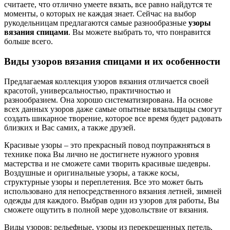
считаете, что отлично умеете вязать, все равно найдутся те
моменты, о которых не каждая знает. Сейчас на выбор
рукодельницам предлагаются самые разнообразные
узоры
вязания спицами
. Вы можете выбрать то, что понравится
больше всего.
Виды узоров вязания спицами и их особенности
Предлагаемая коллекция узоров вязания отличается своей
красотой, универсальностью, практичностью и
разнообразием. Она хорошо систематизирована. На основе
всех данных узоров даже самые опытные вязальщицы смогут
создать шикарное творение, которое все время будет радовать
близких и Вас самих, а также друзей.
Красивые узоры – это прекрасный повод поупражняться в
технике пока Вы лично не достигнете нужного уровня
мастерства и не сможете сами творить красивые шедевры.
Воздушные и оригинальные узоры, а также косы,
структурные узоры и переплетения. Все это может быть
использовано для непосредственного вязания летней, зимней
одежды для каждого. Выбрав один из узоров для работы, Вы
сможете ощутить в полной мере удовольствие от вязания.
Виды узоров: рельефные, узоры из перекрещенных петель,