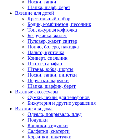
Носки, тапки
Шапка, шарф, берет
Вязание для детей
Крестильный набор
Бодик, комбинезон, песочник
Топ, ажурная кофточка
Безрукавка, жилет
Пуловер, жакет, свитер
Пончо, болеро, накидка
Пальто, курточка
Конверт, спальник
Платье, сарафан
Штаны, юбка, шорты
Носки, тапки, пинетки
Перчатки, варежки
Шапка, шарфик, берет
Вязаные аксессуары
Сумки, чехлы для телефонов
Бижутерия и другие украшения
Вязание для дома
Одеяло, покрывало, плед
Подушки
Коврики, сидушки
Салфетки, скатерти
Корзинки, шкатулки