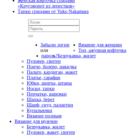
Женская кофточка спицами
«Круговорот из лепестков»
Тапки спицами от Yuko Nakamura
Забыли логин
Вязание для женщин
или
Топ, ажурная кофточка
пароль?
Безрукавка, жилет
Пуловер, свитер
Пончо, болеро, накидка
Пальто, кардиган, жакет
Платье, сарафан
Юбки, шорты, штаны
Носки, тапки
Перчатки, варежки
Шапка, берет
Шарф, снуд, палантин
Купальники
Вязание полным
Вязание для мужчин
Безрукавка, жилет
Пуловер, жакет, свитер