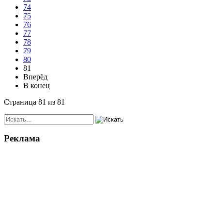
74
75
76
77
78
79
80
81
Вперёд
В конец
Страница 81 из 81
Реклама