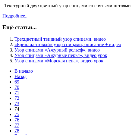
Текстурный двухцветный узор спицами со снятыми петлями
Подробнее...
Ещё статьи...
Трехцветный твидный узор спицами, видео
«Бриллиантовый» узор спицами, описание + видео
Узор спицами «Ажурный рельеф», видео
Узор спицами «Ажурные перья», видео урок
Узор спицами «Морская пена», видео урок
В начало
Назад
69
70
71
72
73
74
75
76
77
78