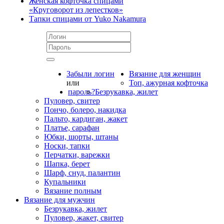
Женская кофточка спицами
«Круговорот из лепестков»
Тапки спицами от Yuko Nakamura
Забыли логин
Вязание для женщин
или
Топ, ажурная кофточка
пароль?
Безрукавка, жилет
Пуловер, свитер
Пончо, болеро, накидка
Пальто, кардиган, жакет
Платье, сарафан
Юбки, шорты, штаны
Носки, тапки
Перчатки, варежки
Шапка, берет
Шарф, снуд, палантин
Купальники
Вязание полным
Вязание для мужчин
Безрукавка, жилет
Пуловер, жакет, свитер