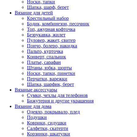
Носки, тапки
Шапка, шарф, берет
Вязание для детей
Крестильный набор
Бодик, комбинезон, песочник
Топ, ажурная кофточка
Безрукавка, жилет
Пуловер, жакет, свитер
Пончо, болеро, накидка
Пальто, курточка
Конверт, спальник
Платье, сарафан
Штаны, юбка, шорты
Носки, тапки, пинетки
Перчатки, варежки
Шапка, шарфик, берет
Вязаные аксессуары
Сумки, чехлы для телефонов
Бижутерия и другие украшения
Вязание для дома
Одеяло, покрывало, плед
Подушки
Коврики, сидушки
Салфетки, скатерти
Корзинки, шкатулки