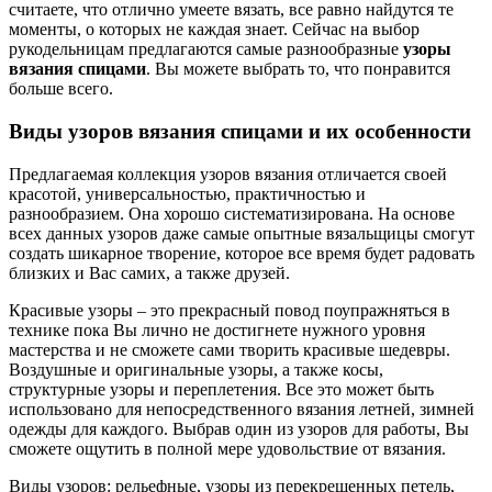
считаете, что отлично умеете вязать, все равно найдутся те
моменты, о которых не каждая знает. Сейчас на выбор
рукодельницам предлагаются самые разнообразные
узоры
вязания спицами
. Вы можете выбрать то, что понравится
больше всего.
Виды узоров вязания спицами и их особенности
Предлагаемая коллекция узоров вязания отличается своей
красотой, универсальностью, практичностью и
разнообразием. Она хорошо систематизирована. На основе
всех данных узоров даже самые опытные вязальщицы смогут
создать шикарное творение, которое все время будет радовать
близких и Вас самих, а также друзей.
Красивые узоры – это прекрасный повод поупражняться в
технике пока Вы лично не достигнете нужного уровня
мастерства и не сможете сами творить красивые шедевры.
Воздушные и оригинальные узоры, а также косы,
структурные узоры и переплетения. Все это может быть
использовано для непосредственного вязания летней, зимней
одежды для каждого. Выбрав один из узоров для работы, Вы
сможете ощутить в полной мере удовольствие от вязания.
Виды узоров: рельефные, узоры из перекрещенных петель,