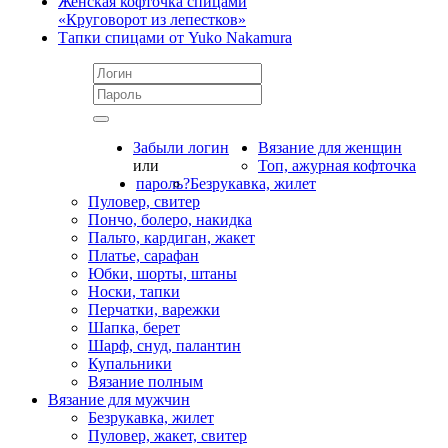
Женская кофточка спицами
«Круговорот из лепестков»
Тапки спицами от Yuko Nakamura
Забыли логин
Вязание для женщин
или
Топ, ажурная кофточка
пароль?
Безрукавка, жилет
Пуловер, свитер
Пончо, болеро, накидка
Пальто, кардиган, жакет
Платье, сарафан
Юбки, шорты, штаны
Носки, тапки
Перчатки, варежки
Шапка, берет
Шарф, снуд, палантин
Купальники
Вязание полным
Вязание для мужчин
Безрукавка, жилет
Пуловер, жакет, свитер