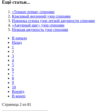
Ещё статьи...
«Тонкие перья» спицами
Красивый весенний узор спицами
Новинка сезона узор легкой ажурности спицами
«Ажурный шаг» узор спицами
Нежная ажурность узор спицами
В начало
Назад
1
2
3
4
5
6
7
8
9
10
Вперёд
В конец
Страница 2 из 81