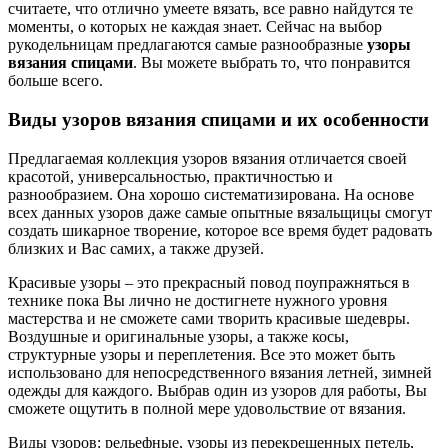
считаете, что отлично умеете вязать, все равно найдутся те
моменты, о которых не каждая знает. Сейчас на выбор
рукодельницам предлагаются самые разнообразные
узоры
вязания спицами
. Вы можете выбрать то, что понравится
больше всего.
Виды узоров вязания спицами и их особенности
Предлагаемая коллекция узоров вязания отличается своей
красотой, универсальностью, практичностью и
разнообразием. Она хорошо систематизирована. На основе
всех данных узоров даже самые опытные вязальщицы смогут
создать шикарное творение, которое все время будет радовать
близких и Вас самих, а также друзей.
Красивые узоры – это прекрасный повод поупражняться в
технике пока Вы лично не достигнете нужного уровня
мастерства и не сможете сами творить красивые шедевры.
Воздушные и оригинальные узоры, а также косы,
структурные узоры и переплетения. Все это может быть
использовано для непосредственного вязания летней, зимней
одежды для каждого. Выбрав один из узоров для работы, Вы
сможете ощутить в полной мере удовольствие от вязания.
Виды узоров: рельефные, узоры из перекрещенных петель,