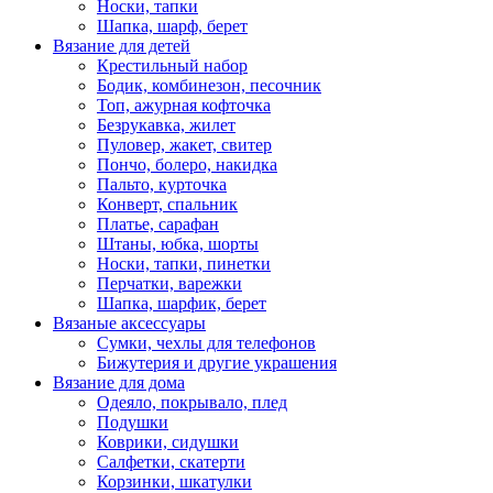
Носки, тапки
Шапка, шарф, берет
Вязание для детей
Крестильный набор
Бодик, комбинезон, песочник
Топ, ажурная кофточка
Безрукавка, жилет
Пуловер, жакет, свитер
Пончо, болеро, накидка
Пальто, курточка
Конверт, спальник
Платье, сарафан
Штаны, юбка, шорты
Носки, тапки, пинетки
Перчатки, варежки
Шапка, шарфик, берет
Вязаные аксессуары
Сумки, чехлы для телефонов
Бижутерия и другие украшения
Вязание для дома
Одеяло, покрывало, плед
Подушки
Коврики, сидушки
Салфетки, скатерти
Корзинки, шкатулки