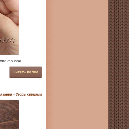
кого фонаря
вязания
–
Узоры спицами