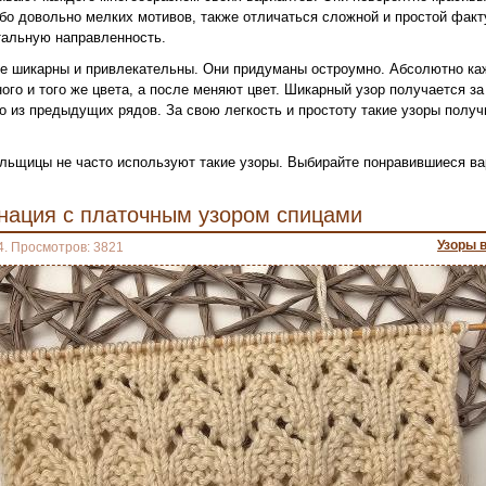
ибо довольно мелких мотивов, также отличаться сложной и простой факт
тальную направленность.
е шикарны и привлекательны. Они придуманы остроумно. Абсолютно ка
го и того же цвета, а после меняют цвет. Шикарный узор получается за
о из предыдущих рядов. За свою легкость и простоту такие узоры полу
зальщицы не часто используют такие узоры. Выбирайте понравившиеся в
нация с платочным узором спицами
Узоры 
4. Просмотров: 3821