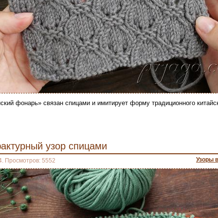
йский фонарь» связан спицами и имитирует форму традиционного китайс
актурный узор спицами
Узоры 
4. Просмотров: 5552