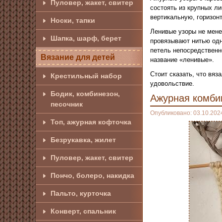
Пуловер, жакет, свитер
состоять из крупных л
вертикальную, горизон
Носки, тапки
Ленивые узоры не мене
Шапка, шарф, берет
провязывают нитью одно
петель непосредственн
Вязание для детей
название «ленивые».
Стоит сказать, что вя
Крестильный набор
удовольствие.
Бодик, комбинезон,
Ажурная комби
песочник
Опубликовано: 03.10.202
Топ, ажурная кофточка
Безрукавка, жилет
Пуловер, жакет, свитер
Пончо, болеро, накидка
Пальто, курточка
Конверт, спальник