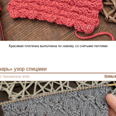
Красивая плетенка выполнена по новому со снятыми петлями
нарь» узор спицами
Узоры 
4. Просмотров: 4434