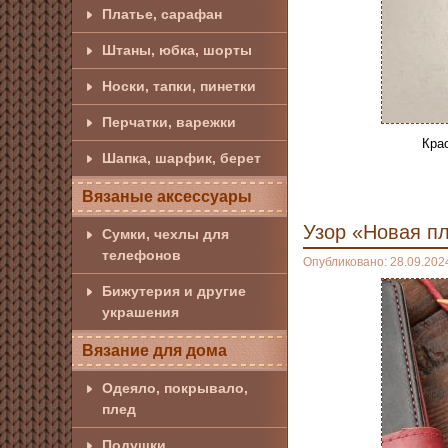
Платье, сарафан
Штаны, юбка, шорты
Носки, тапки, пинетки
Перчатки, варежки
Кра
Шапка, шарфик, берет
Вязаные аксессуары
Узор «Новая п
Сумки, чехлы для
телефонов
Опубликовано: 28.09.202
Бижутерия и другие
украшения
Вязание для дома
Одеяло, покрывало,
плед
Подушки