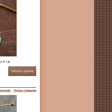
 и т.д.
вязания
–
Узоры спицами