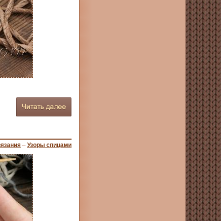
вязания
–
Узоры спицами