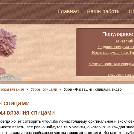
Главная
Ваши работы
П
Популярное 
Азиатский
Кардиган спицами с 
Носки на двух спицах Т
Женская кофточка спицам
Тапки спицами 
Узоры вязания
>
Узоры спицами
>
Узор «Фисташки» спицами, видео
я спицами
ры вязания спицами
сегда хочет сотворить что-либо по-настоящему оригинальное и эксклюз
умеете вязать, все равно найдутся те моменты, о которых не каждая зна
гаются самые разнообразные
узоры вязания спицами
. Вы можете выбр