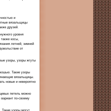
ичностью и
пытные вязальщицы
акже друзей.
 нужного уровня
 также косы,
язания летней, зимней
довольствие от
вые узоры, узоры жгуты
скошью. Такие узоры
чинающие вязальщицы.
ать новые и невероятно
ицевых петель можно
 вариант по-своему
 Такие узоры могут