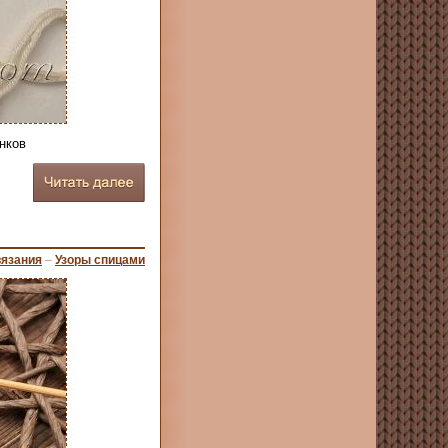
нков
вязания
–
Узоры спицами