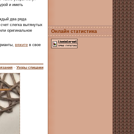
урой и иметь
ждый два ряда
 счет слегка вытянутых
чили оригинальное
Онлайн статистика
арианты,
вяжите
в свое
вязания
–
Узоры спицами