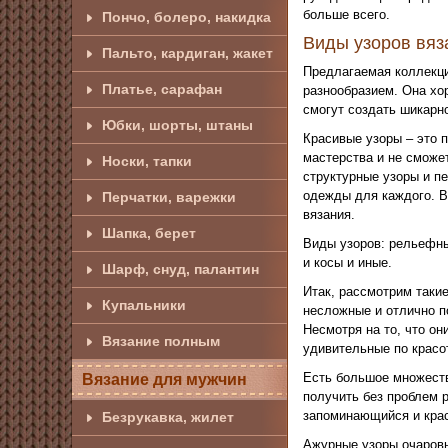
больше всего.
Пончо, болеро, накидка
Виды узоров вяз
Пальто, кардиган, жакет
Предлагаемая коллекци
Платье, сарафан
разнообразием. Она хо
смогут создать шикарно
Юбки, шорты, штаны
Красивые узоры – это 
мастерства и не сможе
Носки, тапки
структурные узоры и п
одежды для каждого. В
Перчатки, варежки
вязания.
Шапка, берет
Виды узоров: рельефны
и косы и иные.
Шарф, снуд, палантин
Итак, рассмотрим таки
Купальники
несложные и отлично п
Несмотря на то, что он
Вязание полным
удивительные по красо
Есть большое множеств
Вязание для мужчин
получить без проблем 
запоминающийся и кра
Безрукавка, жилет
Ажурные узоры очаровы