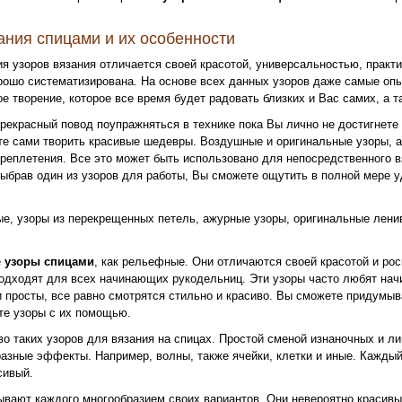
ания спицами и их особенности
я узоров вязания отличается своей красотой, универсальностью, практ
рошо систематизирована. На основе всех данных узоров даже самые о
е творение, которое все время будет радовать близких и Вас самих, а т
прекрасный повод поупражняться в технике пока Вы лично не достигнете
те сами творить красивые шедевры. Воздушные и оригинальные узоры, а
ереплетения. Все это может быть использовано для непосредственного в
ыбрав один из узоров для работы, Вы сможете ощутить в полной мере у
е, узоры из перекрещенных петель, ажурные узоры, оригинальные лени
е
узоры спицами
, как рельефные. Они отличаются своей красотой и ро
одходят для всех начинающих рукодельниц. Эти узоры часто любят на
и просты, все равно смотрятся стильно и красиво. Вы сможете придумыв
те узоры с их помощью.
о таких узоров для вязания на спицах. Простой сменой изнаночных и л
разные эффекты. Например, волны, также ячейки, клетки и иные. Каждый
сивый.
вают каждого многообразием своих вариантов. Они невероятно красивы.