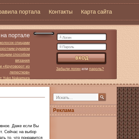
равила портала
Контакты
Карта сайта
на портале
 колосок спицами
коротким рукавом
урецким способом
вязания
и «Круговорот из
Забыли логин
или
пароль?
лепестков»
от Yuko Nakamura
Реклама
ивное. Даже если Вы
ет. Сейчас на выбор
ать то, что понравится