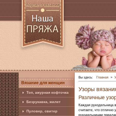
Вы здесь:
Главная
>
Вязание для женщин
Узоры вязани
Топ, ажурная кофточка
Различные узо
Безрукавка, жилет
Каждая рукодельница в
считаете, что отлично 
Пуловер, свитер
рукодельницам предла