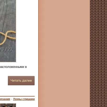
 расположенными в
вязания
–
Узоры спицами