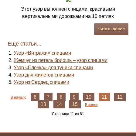
Этот узор выполнен спицами, красивыми
вертикальными дорожками на 10 петлях
Ещё статьи...
Узор «Витражи» спицами
Жемчуг из петель бриошь – узор спицами
Узор «Елочка» для туники спицами
Узор для жилетов спицами
Узор из Сердец спицами
6
7
8
9
10
11
12
В начало
13
14
15
В конец
Страница 11 из 81