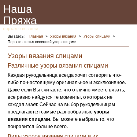
Наша
Пряжа
портал о вязании
Вы здесь:
Главная
>
Узоры вязания
>
Узоры спицами
>
Первые листья весенний узор спицами
Узоры вязания спицами
Различные узоры вязания спицами
Каждая рукодельница всегда хочет сотворить что-
либо по-настоящему оригинальное и эксклюзивное.
Даже если Вы считаете, что отлично умеете вязать,
все равно найдутся те моменты, о которых не
каждая знает. Сейчас на выбор рукодельницам
предлагаются самые разнообразные
узоры
вязания спицами
. Вы можете выбрать то, что
понравится больше всего.
Виды узоров вязания спицами и их