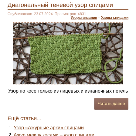
Диагональный теневой узор спицами
Опубликовано: 23.07.2024. Просмотров: 4831
Узоры вязания
–
Узоры спицами
Узор по косе только из лицевых и изнаночных петель
Ещё статьи...
Узор «Ажурные арки» спицами
Ажур между косами – узор спицами