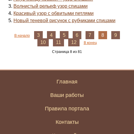
Волнистый рельеф узор спицами
Красивый узор с обвитыми петлями
Новый теневой рисунок с рубчиками спицами
3
4
5
6
7
8
9
В начало
10
11
12
В конец
Страница 8 из 81
Главная
Ваши работы
Правила портала
Контакты