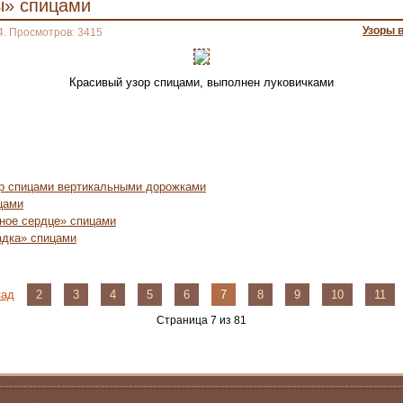
ы» спицами
Узоры 
4. Просмотров: 3415
Красивый узор спицами, выполнен луковичками
р спицами вертикальными дорожками
цами
ное сердце» спицами
адка» спицами
зад
2
3
4
5
6
7
8
9
10
11
Страница 7 из 81