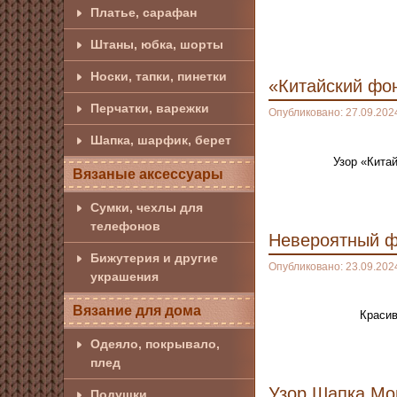
Платье, сарафан
Штаны, юбка, шорты
Носки, тапки, пинетки
«Китайский фо
Перчатки, варежки
Опубликовано: 27.09.202
Шапка, шарфик, берет
Узор «Кита
Вязаные аксессуары
Сумки, чехлы для
телефонов
Невероятный ф
Бижутерия и другие
Опубликовано: 23.09.202
украшения
Вязание для дома
Красив
Одеяло, покрывало,
плед
Узор Шапка Мо
Подушки