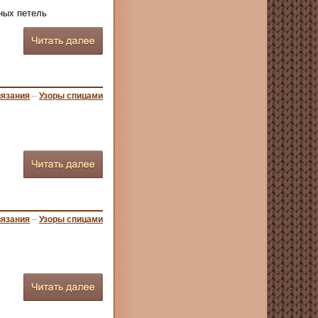
ных петель
вязания
–
Узоры спицами
вязания
–
Узоры спицами