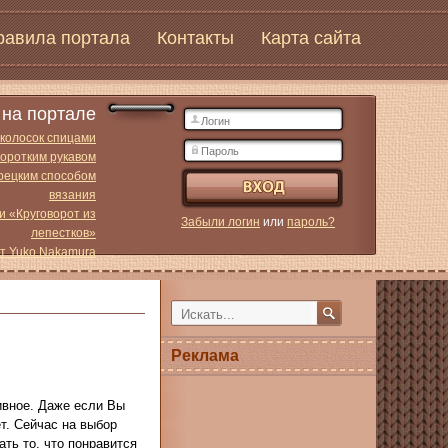
равила портала
Контакты
Карта сайта
на портале
 колосок спицами
коротким рукавом
урецким способом
вязания
и «Круговорот из
Забыли логин
или
пароль?
лепестков»
от Yuko Nakamura
Реклама
ивное. Даже если Вы
ет. Сейчас на выбор
ать то, что понравится