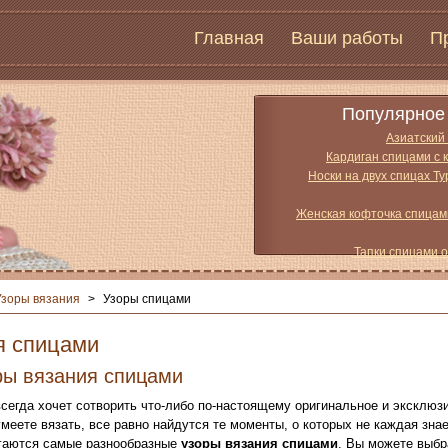
Главная
Ваши работы
П
Популярное 
Азиатский
Кардиган спицами с 
Носки на двух спицах Т
Женская кофточка спицам
Тапки спицами 
Узоры вязания
>
Узоры спицами
я спицами
ры вязания спицами
сегда хочет сотворить что-либо по-настоящему оригинальное и эксклюз
умеете вязать, все равно найдутся те моменты, о которых не каждая зна
гаются самые разнообразные
узоры вязания спицами
. Вы можете выбр