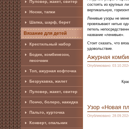
Пуловер, жакет, свитер
состоять из крупных л
вертикальную, горизон
Носки, тапки
Ленивые узоры не мене
Шапка, шарф, берет
провязывают нитью одно
петель непосредственн
Вязание для детей
название «ленивые».
Стоит сказать, что вя
Крестильный набор
удовольствие.
Бодик, комбинезон,
Ажурная комби
песочник
Опубликовано: 03.10.202
Топ, ажурная кофточка
Безрукавка, жилет
Кра
Пуловер, жакет, свитер
Пончо, болеро, накидка
Узор «Новая п
Пальто, курточка
Опубликовано: 28.09.202
Конверт, спальник