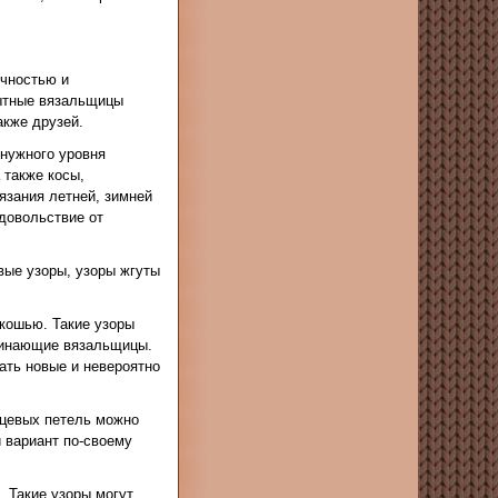
ичностью и
пытные вязальщицы
акже друзей.
 нужного уровня
 также косы,
язания летней, зимней
довольствие от
вые узоры, узоры жгуты
скошью. Такие узоры
чинающие вязальщицы.
ать новые и невероятно
ицевых петель можно
 вариант по-своему
 Такие узоры могут