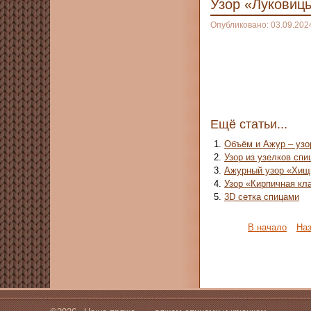
Узор «Луковиц
Опубликовано: 03.09.202
Ещё статьи...
Объём и Ажур – узо
Узор из узелков спи
Ажурный узор «Хищ
Узор «Кирпичная кл
3D сетка спицами
В начало
На