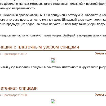
ибо довольно мелких мотивов, также отличаться сложной и простой факт
тальную направленность.
е шикарны и привлекательны. Они придуманы остроумно. Абсолютно ка
го и того же цвета, а после меняют цвет. Шикарный узор получается за
о из предыдущих рядов. За свою легкость и простоту такие узоры полу
зальщицы не часто используют такие узоры. Выбирайте понравившиеся в
нация с платочным узором спицами
Узоры 
4. Просмотров: 3822
сивый узор выполнен спицами в сочетании платочного и кружевного рису
летенка» спицами
Узоры 
4. Просмотров: 2998