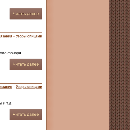
вязания
–
Узоры спицами
кого фонаря
вязания
–
Узоры спицами
 и т.д.