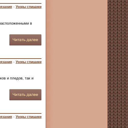
вязания
–
Узоры спицами
 расположенными в
вязания
–
Узоры спицами
ов и пледов, так и
вязания
–
Узоры спицами