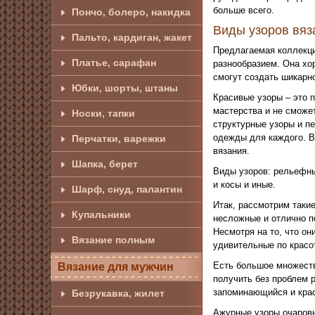
больше всего.
Пончо, болеро, накидка
Виды узоров вяз
Пальто, кардиган, жакет
Предлагаемая коллекци
Платье, сарафан
разнообразием. Она хо
смогут создать шикарно
Юбки, шорты, штаны
Красивые узоры – это 
мастерства и не сможе
Носки, тапки
структурные узоры и п
одежды для каждого. В
Перчатки, варежки
вязания.
Шапка, берет
Виды узоров: рельефны
и косы и иные.
Шарф, снуд, палантин
Итак, рассмотрим таки
Купальники
несложные и отлично п
Несмотря на то, что он
Вязание полным
удивительные по красо
Есть большое множеств
Вязание для мужчин
получить без проблем 
запоминающийся и кра
Безрукавка, жилет
Ажурные узоры очаровы