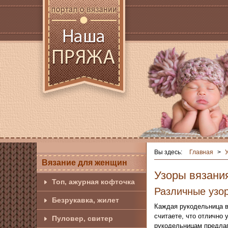
Вы здесь:
Главная
>
Вязание для женщин
Узоры вязани
Топ, ажурная кофточка
Различные узо
Безрукавка, жилет
Каждая рукодельница в
считаете, что отлично 
Пуловер, свитер
рукодельницам предла