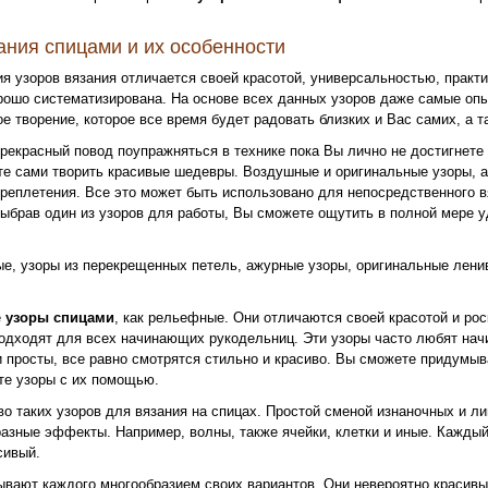
ания спицами и их особенности
я узоров вязания отличается своей красотой, универсальностью, практ
рошо систематизирована. На основе всех данных узоров даже самые о
е творение, которое все время будет радовать близких и Вас самих, а т
прекрасный повод поупражняться в технике пока Вы лично не достигнете
те сами творить красивые шедевры. Воздушные и оригинальные узоры, а
ереплетения. Все это может быть использовано для непосредственного в
ыбрав один из узоров для работы, Вы сможете ощутить в полной мере у
е, узоры из перекрещенных петель, ажурные узоры, оригинальные лени
е
узоры спицами
, как рельефные. Они отличаются своей красотой и ро
одходят для всех начинающих рукодельниц. Эти узоры часто любят на
и просты, все равно смотрятся стильно и красиво. Вы сможете придумыв
те узоры с их помощью.
о таких узоров для вязания на спицах. Простой сменой изнаночных и л
разные эффекты. Например, волны, также ячейки, клетки и иные. Каждый
сивый.
вают каждого многообразием своих вариантов. Они невероятно красивы.