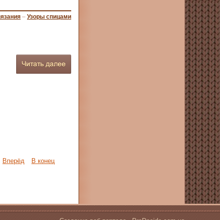
вязания
–
Узоры спицами
Вперёд
В конец