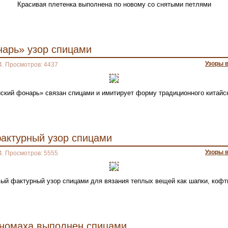
Красивая плетенка выполнена по новому со снятыми петлями
нарь» узор спицами
Узоры 
4. Просмотров: 4437
йский фонарь» связан спицами и имитирует форму традиционного китайс
актурный узор спицами
Узоры 
4. Просмотров: 5555
ый фактурный узор спицами для вязания теплых вещей как шапки, кофты
номаха выполнен спицами