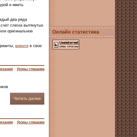
урой и иметь
ждый два ряда
 счет слегка вытянутых
чили оригинальное
Онлайн статистика
арианты,
вяжите
в свое
вязания
–
Узоры спицами
нков
вязания
–
Узоры спицами