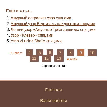
Ещё статьи...
Ажурный остролист узор спицами
Ажурный узор Вертикальные дорожки спицами
Летний узор «Ажурные Трёхгранники» спицами
Узор «Клевер» спицами
Узор «Lucina Shell» спицами
4
5
6
7
8
9
10
В начало
11
12
13
В конец
Страница 9 из 81
Главная
Ваши работы