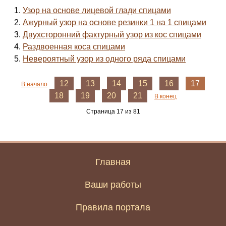
Узор на основе лицевой глади спицами
Ажурный узор на основе резинки 1 на 1 спицами
Двухсторонний фактурный узор из кос спицами
Раздвоенная коса спицами
Невероятный узор из одного ряда спицами
12
13
14
15
16
17
В начало
18
19
20
21
В конец
Страница 17 из 81
Главная
Ваши работы
Правила портала